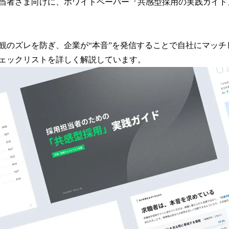
当者さま向けに、ホワイトペーパー『共感型採用の実践ガイド
読
み
込
み
観のズレを防ぎ、企業が“本音”を発信することで自社にマッチ
中
ェックリストを詳しく解説しています。
で
す