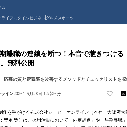
ES
ン
ライフスタイル
ビジネス
グルメ
スポーツ
期離職の連鎖を断つ！本音で惹きつける
」無料公開
、応募の質と定着率を改善するメソッドとチェックリストを収
ンライン
2026年5月28日 12時26分
い
い
ね
・制作を手がける株式会社ジーピーオンライン（本社：大阪府大
！
数
：豊永 豊）は、採用活動において「内定辞退」や「早期離職
を