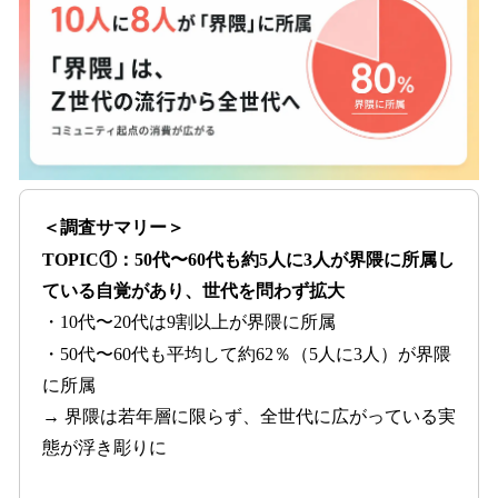
＜調査サマリー＞
TOPIC①：50代〜60代も約5人に3人が界隈に所属し
ている自覚があり、世代を問わず拡大
・10代〜20代は9割以上が界隈に所属
・50代〜60代も平均して約62％（5人に3人）が界隈
に所属
→ 界隈は若年層に限らず、全世代に広がっている実
態が浮き彫りに