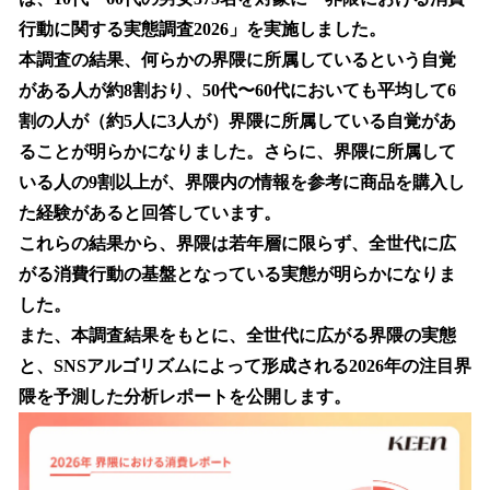
読
み
行動に関する実態調査2026」を実施しました。
込
本調査の結果、何らかの界隈に所属しているという自覚
み
がある人が約8割おり、50代〜60代においても平均して6
中
で
割の人が（約5人に3人が）界隈に所属している自覚があ
す
ることが明らかになりました。さらに、界隈に所属して
いる人の9割以上が、界隈内の情報を参考に商品を購入し
た経験があると回答しています。
これらの結果から、界隈は若年層に限らず、全世代に広
がる消費行動の基盤となっている実態が明らかになりま
した。
また、本調査結果をもとに、全世代に広がる界隈の実態
と、SNSアルゴリズムによって形成される2026年の注目界
隈を予測した分析レポートを公開します。