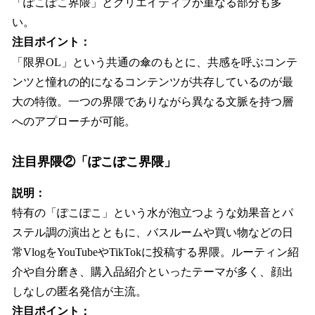
「ぽこぽこ界隈」とクリエイティブが重なる部分も多
い。
注目ポイント：
「限界OL」という共通の傘のもとに、共感を呼ぶコンテ
ンツと憧れの的になるコンテンツが共存しているのが最
大の特徴。一つの界隈でありながら異なる文脈を持つ層
へのアプローチが可能。
注目界隈②「ぽこぽこ界隈」
説明：
特有の「ぽこぽこ」という水が泡立つような効果音とパ
ステル調の演出とともに、バスルームや買い物などの日
常VlogをYouTubeやTikTokに投稿する界隈。ルーティン紹
介や自分磨き、購入品紹介といったテーマが多く、顔出
しなしの匿名発信が主流。
注目ポイント：