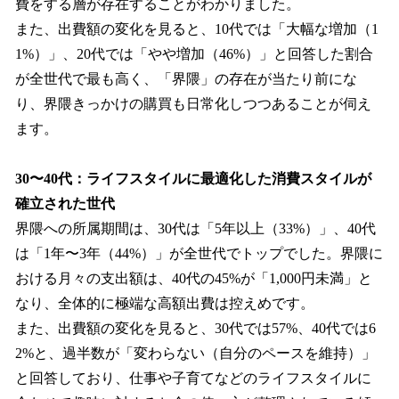
費をする層が存在することがわかりました。
また、出費額の変化を見ると、10代では「大幅な増加（1
1%）」、20代では「やや増加（46%）」と回答した割合
が全世代で最も高く、「界隈」の存在が当たり前にな
り、界隈きっかけの購買も日常化しつつあることが伺え
ます。
30〜40代：ライフスタイルに最適化した消費スタイルが
確立された世代
界隈への所属期間は、30代は「5年以上（33%）」、40代
は「1年〜3年（44%）」が全世代でトップでした。界隈に
おける月々の支出額は、40代の45%が「1,000円未満」と
なり、全体的に極端な高額出費は控えめです。
また、出費額の変化を見ると、30代では57%、40代では6
2%と、過半数が「変わらない（自分のペースを維持）」
と回答しており、仕事や子育てなどのライフスタイルに