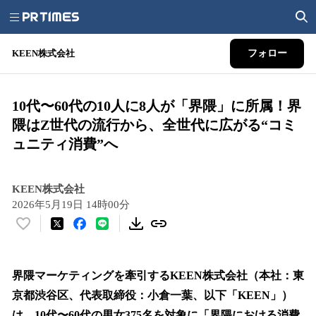
KEEN株式会社
フォロー
10代〜60代の10人に8人が「界隈」に所属！界
隈はZ世代の流行から、全世代に広がる“コミ
ュニティ消費”へ
KEEN株式会社
2026年5月19日 14時00分
い
い
ね
！
界隈マーケティングを牽引するKEEN株式会社（本社：東
数
京都渋谷区、代表取締役：小倉一葉、以下「KEEN」）
を
は、10代〜60代の男女375名を対象に「界隈における消費