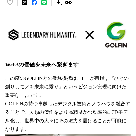
い
い
ね
！
数
を
読
み
込
み
Web3の価値を未来へ繋ぎます
中
で
この度のGOLFINとの業務提携は、L-Hが目指す『ひとの
す
創りしモノを未来に繋ぐ』というビジョン実現に向けた
重要な一歩です。
GOLFINの持つ卓越したデジタル技術とノウハウを融合す
ることで、人類の傑作をより高精度かつ効率的に3Dモデ
ル化し、世界中の人々にその魅力を届けることが可能に
なります。