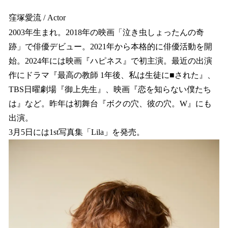
窪塚愛流 / Actor
2003年生まれ。2018年の映画「泣き虫しょったんの奇
跡」で俳優デビュー。2021年から本格的に俳優活動を開
始。2024年には映画『ハピネス』で初主演。最近の出演
作にドラマ『最高の教師 1年後、私は生徒に■された』、
TBS日曜劇場『御上先生』、映画『恋を知らない僕たち
は』など。昨年は初舞台『ボクの穴、彼の穴。W』にも
出演。
3月5日には1st写真集「Lila」を発売。