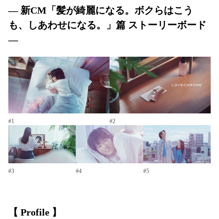
― 新CM「髪が綺麗になる。ボクらはこう
も、しあわせになる。」篇 ストーリーボード
―
#1
#2
#3
#4
#5
【 Profile 】