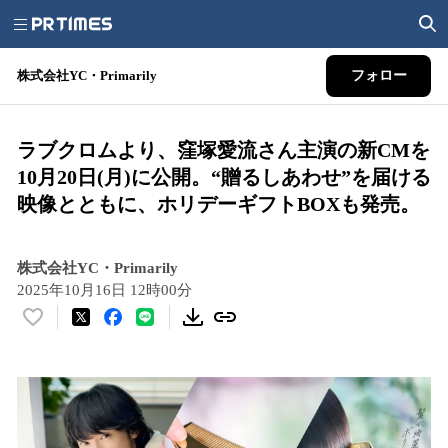
株式会社YC・Primarily
フォロー
ラブクロムより、窪塚愛流さん主演の新CMを
10月20日(月)に公開。“贈るしあわせ”を届ける
映像とともに、ホリデーギフトBOXも発売。
株式会社YC・Primarily
2025年10月16日 12時00分
い
い
ね
！
数
を