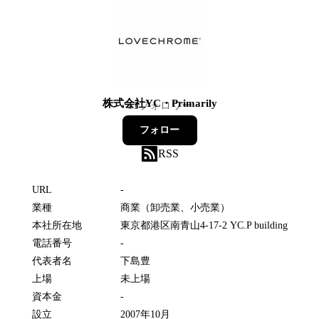
株式会社YC・Primarily
11
フォロワー
フォロー
RSS
URL
-
業種
商業（卸売業、小売業）
本社所在地
東京都港区南青山4-17-2 YC.P building
電話番号
-
代表者名
下島豊
上場
未上場
資本金
-
設立
2007年10月