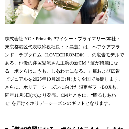
読
み
込
み
中
で
す
株式会社 YC・Primarily /ワイシー・プライマリー(本社：
東京都港区代表取締役社長：下島豊）は、ヘアケアブラ
ンド「ラブクロム（LOVECHROME®）」の広告モデルで
ある、俳優の窪塚愛流さん主演の新CM「髪が綺麗にな
る。ボクらはこうも、しあわせになる。」篇および広告
ビジュアルを2025年10月20日(月)より全国で展開します。
さらに、ホリデーシーズンに向けた限定ギフトBOXも、
同年11月5日(水)より発売。CMとともに、“贈るしあわ
せ”を届けるホリデーシーズンのギフトとなります。