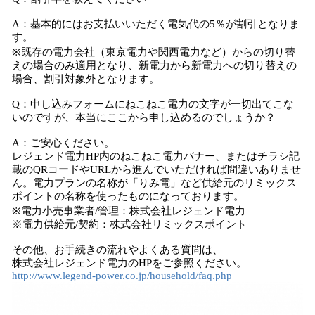
A：基本的にはお支払いいただく電気代の5％が割引となりま
す。
※既存の電力会社（東京電力や関西電力など）からの切り替
えの場合のみ適用となり、新電力から新電力への切り替えの
場合、割引対象外となります。
Q：申し込みフォームにねこねこ電力の文字が一切出てこな
いのですが、本当にここから申し込めるのでしょうか？
A：ご安心ください。
レジェンド電力HP内のねこねこ電力バナー、またはチラシ記
載のQRコードやURLから進んでいただければ間違いありませ
ん。電力プランの名称が「りみ電」など供給元のリミックス
ポイントの名称を使ったものになっております。
※電力小売事業者/管理：株式会社レジェンド電力
※電力供給元/契約：株式会社リミックスポイント
その他、お手続きの流れやよくある質問は、
株式会社レジェンド電力のHPをご参照ください。
http://www.legend-power.co.jp/household/faq.php