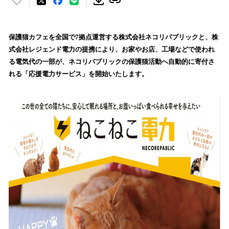
い
い
ね
！
保護猫カフェを全国で7拠点運営する株式会社ネコリパブリックと、株
数
式会社レジェンド電力の提携により、お家やお店、工場などで使われ
を
る電気代の一部が、ネコリパブリックの保護猫活動へ自動的に寄付さ
読
れる「応援電力サービス」を開始いたします。
み
込
み
中
で
す