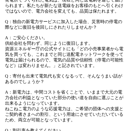
発電所でつくられた電気は、現在と同じ送電網を通じて届け
られます。私たちが新たな送電線をお客様のもとへ引くわけ
ではないので、電力会社を変えても、品質は保たれます。
Q：独自の新電力サービスに加入した場合、災害時の停電の
際などに復旧を後回しにされたりしませんか？
A：ご安心ください。
供給会社を問わず、同じように復旧します。
資源エネルギー庁の公式サイトにも「どの小売事業者から電
気を買っても、これまでと同じ送配電ネットワークを使って
電気は届けられるので、電気の品質や信頼性（停電の可能性
など）は変わりません。」と記されています。
Q：寄付も出来て電気代も安くなるって、そんなうまい話が
あるのでしょうか？
A：新電力は、中間コストを省くことで、いままで大元の電
力会社の利益となっていた部分の使い道を自由に選ぶことが
出来るようになっています。
ねこねこ電力のような応援電力は、ご希望の団体への支援と
ご契約者さまへの割引、という用途にさせていただいている
ため、両立が可能となっています。
Q：割引率を教えてください