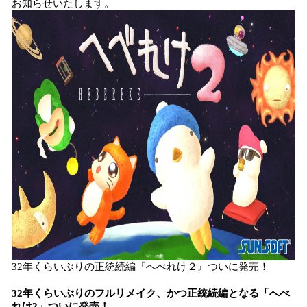
お知らせいたします。
み
込
み
中
で
す
32年くらいぶりの正統続編『へべれけ２』ついに発売！
32年くらいぶりのフルリメイク、かつ正統続編となる「へべ
れけ2」ついに発売！