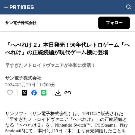
サン電子株式会社
フォロー
『へべれけ２』本日発売！90年代レトロゲーム「へ
べれけ」の正統続編が現代ゲーム機に登場
早すぎたメトロイドヴァニアが令和に復活！
サン電子株式会社
2024年2月29日 11時00分
い
い
ね
サンソフト（サン電子株式会社）は、1991年に販売された
！
「早すぎたメトロイドヴァニア『へべれけ』」の正統続編と
数
なる『へべれけ２』を、Nintendo Switch™、PC(Steam)、Play
を
Station®5にて、本日2月29日（木）より発売開始したことを
読