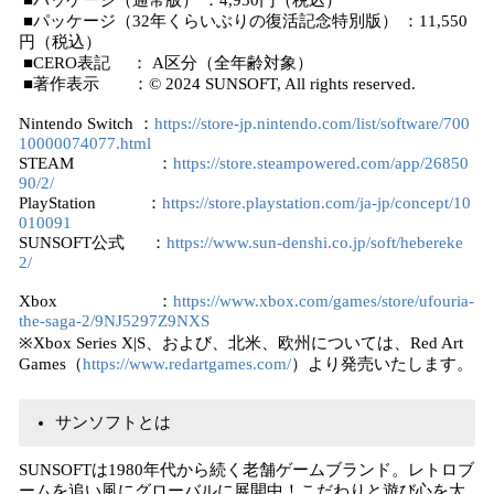
■パッケージ（通常版） ：4,950円（税込）
■パッケージ（32年くらいぶりの復活記念特別版） ：11,550
円（税込）
■CERO表記 ： A区分（全年齢対象）
■著作表示 ：© 2024 SUNSOFT, All rights reserved.
Nintendo Switch ：
https://store-jp.nintendo.com/list/software/700
10000074077.html
STEAM ：
https://store.steampowered.com/app/26850
90/2/
PlayStation ：
https://store.playstation.com/ja-jp/concept/10
010091
SUNSOFT公式 ：
https://www.sun-denshi.co.jp/soft/hebereke
2/
Xbox ：
https://www.xbox.com/games/store/ufouria-
the-saga-2/9NJ5297Z9NXS
※Xbox Series X|S、および、北米、欧州については、Red Art
Games（
https://www.redartgames.com/
）より発売いたします。
サンソフトとは
SUNSOFTは1980年代から続く老舗ゲームブランド。レトロブ
ームを追い風にグローバルに展開中！こだわりと遊び心を大