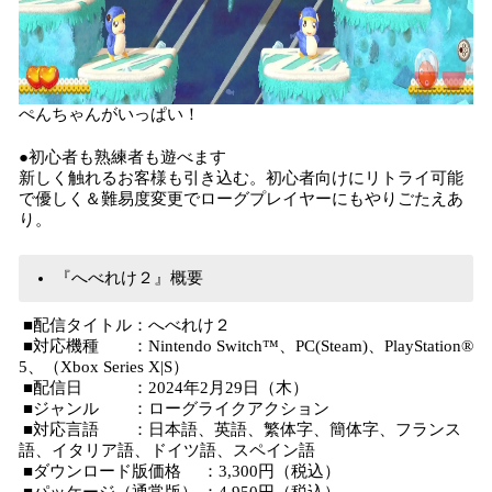
ぺんちゃんがいっぱい！
●初心者も熟練者も遊べます
新しく触れるお客様も引き込む。初心者向けにリトライ可能
で優しく＆難易度変更でローグプレイヤーにもやりごたえあ
り。
『へべれけ２』概要
■配信タイトル：へべれけ２
■対応機種 ：Nintendo Switch™、PC(Steam)、PlayStation®
5、（Xbox Series X|S）
■配信日 ：2024年2月29日（木）
■ジャンル ：ローグライクアクション
■対応言語 ：日本語、英語、繁体字、簡体字、フランス
語、イタリア語、ドイツ語、スペイン語
■ダウンロード版価格 ：3,300円（税込）