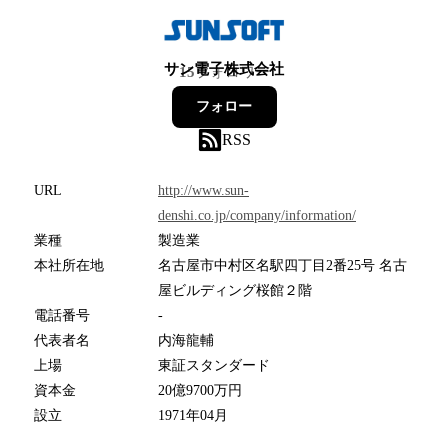
サン電子株式会社
15
フォロワー
フォロー
RSS
URL
http://www.sun-
denshi.co.jp/company/information/
業種
製造業
本社所在地
名古屋市中村区名駅四丁目2番25号 名古
屋ビルディング桜館２階
電話番号
-
代表者名
内海龍輔
上場
東証スタンダード
資本金
20億9700万円
設立
1971年04月