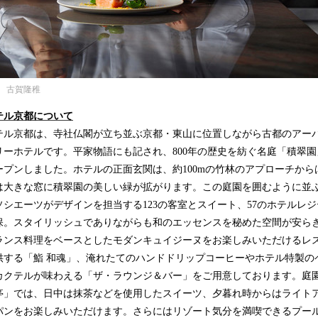
 古賀隆稚
テル京都について
テル京都は、寺社仏閣が立ち並ぶ京都・東山に位置しながら古都のアー
リーホテルです。平家物語にも記され、800年の歴史を紡ぐ名庭「積翠
日にオープンしました。ホテルの正面玄関は、約100mの竹林のアプローチか
は大きな窓に積翠園の美しい緑が拡がります。この庭園を囲むように並
シエーツがデザインを担当する123の客室とスイート、57のホテルレ
保。スタイリッシュでありながらも和のエッセンスを秘めた空間が安ら
ランス料理をベースとしたモダンキュイジーヌをお楽しみいただけるレ
供する「鮨 和魂」、淹れたてのハンドドリップコーヒーやホテル特製の
カクテルが味わえる「ザ・ラウンジ＆バー」をご用意しております。庭
亭」では、日中は抹茶などを使用したスイーツ、夕暮れ時からはライト
パンをお楽しみいただけます。さらにはリゾート気分を満喫できるプー