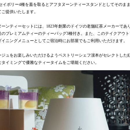
込
るセイボリー4種を蓋を取るとアフタヌーンティースタンドとしてそのま
み
てご提供いたします。
中
で
ーンティーセットには、1823年創業のドイツの老舗紅茶メーカーであ
す
社のプレミアムティーのティーバッグ3種付き。また、このテイクアウト
ダイニングメニューとしてご宿泊時にお部屋でもご利用いただけます。
ージュをお楽しみいただけるようペストリーシェフ濵本がセレクトした
なタイミングで優雅なティータイムをご堪能ください。