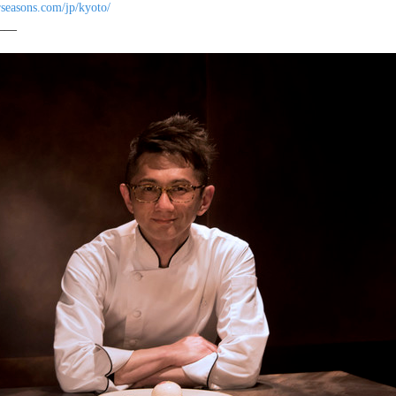
rseasons.com/jp/kyoto/
――