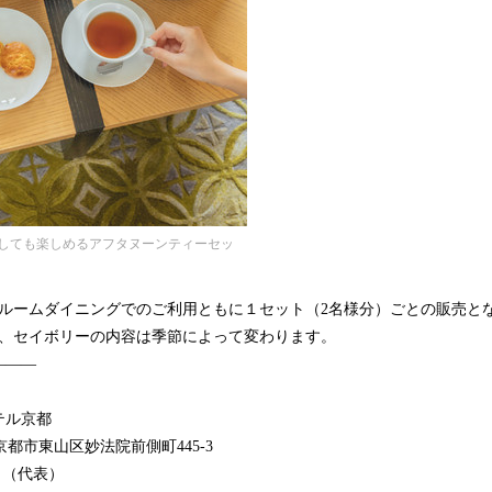
しても楽しめるアフタヌーンティーセッ
ンルームダイニングでのご利用ともに１セット（2名様分）ごとの販売と
ン、セイボリーの内容は季節によって変わります。
―――
】
テル京都
2 京都市東山区妙法院前側町445-3
288 （代表）