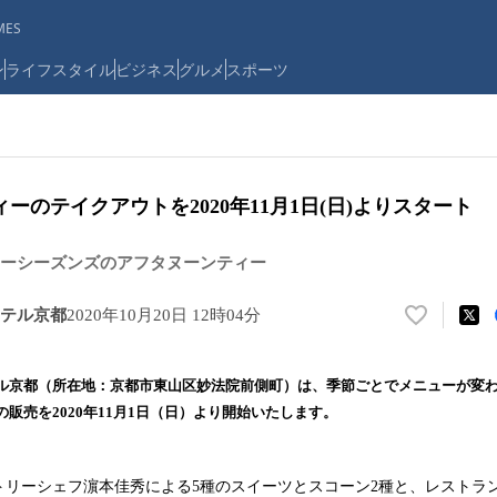
ES
ン
ライフスタイル
ビジネス
グルメ
スポーツ
ーのテイクアウトを2020年11月1日(日)よりスタート
ーシーズンズのアフタヌーンティー
テル京都
2020年10月20日 12時04分
い
い
ね
ル京都（所在地：京都市東山区妙法院前側町）は、季節ごとでメニューが変
！
販売を2020年11月1日（日）より開始いたします。
数
を
読
トリーシェフ濵本佳秀による5種のスイーツとスコーン2種と、レストラ
み