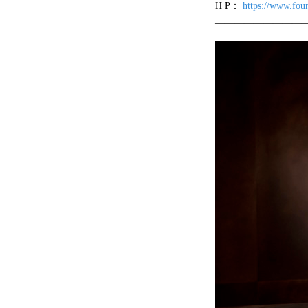
H P：
https://www.fou
―――――――――