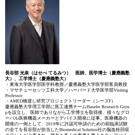
長谷部 光泉（はせべ てるみつ） 医師、医学博士（慶應義塾
大）、工学博士（慶應義塾大）
・東海大学医学部医学科教授／慶應義塾大学医学部客員教授
・マサチューセッツ工科大学／ハーバード大学医学部Visiting
Professor
・AMED橋渡し研究プロジェクトリーダー（シーズF）
慶應義塾大学理工学部に医工連携チームHasebe Research Grou
pを設立し、医師でありながら工学博士を取得後、様々なグロ
ーバル医療機器メーカーとデバイス開発に従事。医療機器の
開発の一例として、2019年に許認可申請のための前臨床試験
の全てを長谷部が担当したBiomedical Solution社の脳血栓回収