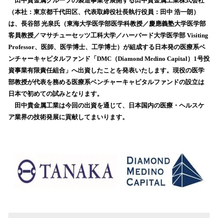
！
田中貴金属グループの製造事業を展開する田中貴金属工業株式会社
数
（本社：東京都千代田区、代表取締役社長執行役員：田中 浩一朗）
を
は、長谷部 光泉氏（東海大学医学部医学科教授／慶應義塾大学医学部
読
客員教授／マサチューセッツ工科大学／ハーバード大学医学部 Visiting
み
Professor、医師、医学博士、工学博士）が組成する日本発の医療系ベ
込
ンチャーキャピタルファンド「DMC（Diamond Medino Capital）1号投
み
資事業有限責任組合」へ出資したことを発表いたします。現役の医学
中
で
部教授が代表を務める医療系ベンチャーキャピタルファンドの設立は
す
日本で初めての試みとなります。
田中貴金属工業は今回の出資を通じて、日本国内の医療・ヘルスケ
ア業界の技術発展に貢献してまいります。