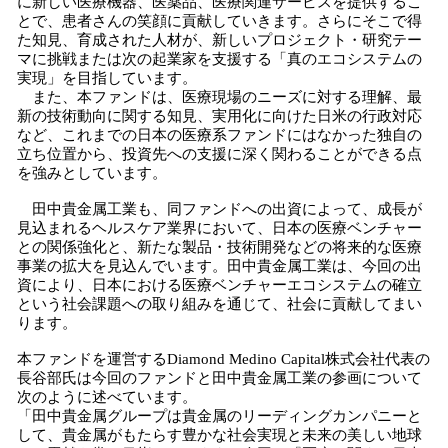
に新しい医療機器、医薬品、医療関連サービスを提供するこ
とで、患者さんの笑顔に貢献していきます。さらにそこで得
た知見、育成された人材が、新しいプロジェクト・研究テー
マに挑戦または次の起業家を支援する「真のエコシステムの
実現」を目指しています。
また、本ファンドは、医療現場のニーズに対する理解、最
新の技術動向に関する知見、実用化に向けた日米の行政対応
など、これまでの日本の医療系ファンドにはなかった独自の
立ち位置から、投資先への支援に深く関わることができる点
を強みとしています。
田中貴金属工業も、同ファンドへの出資によって、成長が
見込まれるヘルスケア業界において、日本の医療ベンチャー
との関係強化と、新たな製品・技術開発などの将来的な医療
事業の拡大を見込んでいます。田中貴金属工業は、今回の出
資により、日本における医療ベンチャーエコシステムの確立
という社会課題への取り組みを通じて、社会に貢献してまい
ります。
本ファンドを運営するDiamond Medino Capital株式会社代表の
長谷部氏は今回のファンドと田中貴金属工業の参画について
次のように述べています。
「田中貴金属グループは貴金属のリーディングカンパニーと
して、貴金属がもたらす豊かな社会実現と未来の美しい地球