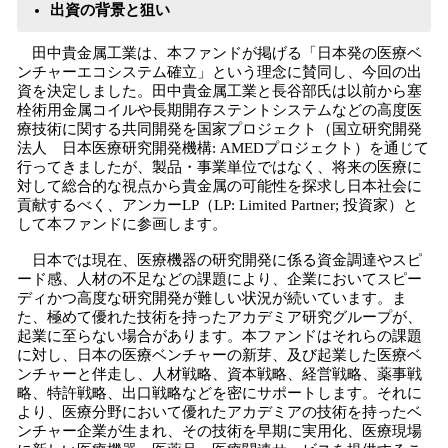
出資の背景と狙い
田中貴金属工業は、本ファンドが掲げる「日本発の医療ベ
ンチャーエコシステム確立」という理念に賛同し、今回の出
資を決定しました。田中貴金属工業と長谷部氏は以前から塞
栓術用金属コイルや長期開存ステントシステムなどの高度医
療技術に関する共同開発を国家プロジェクト（国立研究開発
法人 日本医療研究開発機構: AMEDプロジェクト）を通じて
行ってきましたが、製品・事業単位ではなく、将来の医療に
対して総合的な視点から貴金属の可能性を探求し日本社会に
貢献するべく、アンカーLP（LP: Limited Partner; 投資家）と
して本ファンドに参画します。
日本では現在、医療機器の研究開発に係る資金調達やスピ
ード感、人材の不足などの課題により、企業においてスピー
ディかつ高度な研究開発が難しい状況が続いています。ま
た、極めて優れた技術を持ったアカデミア研究グループが、
起業に至らない場合があります。本ファンドはそれらの課題
に対し、日本の医療ベンチャーの新芽、及び起業した医療ベ
ンチャーと伴走し、人材戦略、資本戦略、経営戦略、薬事戦
略、特許戦略、出口戦略などを密にサポートします。それに
より、医療分野において優れたアカデミアの技術を持ったベ
ンチャー企業が生まれ、その技術を早期に実用化、医療現場