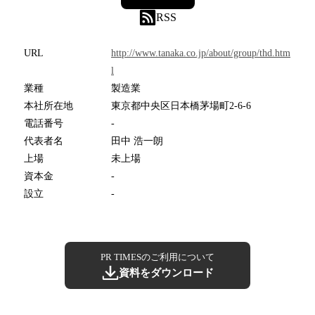
RSS
URL
http://www.tanaka.co.jp/about/group/thd.htm
l
業種
製造業
本社所在地
東京都中央区日本橋茅場町2-6-6
電話番号
-
代表者名
田中 浩一朗
上場
未上場
資本金
-
設立
-
PR TIMESのご利用について
資料をダウンロード