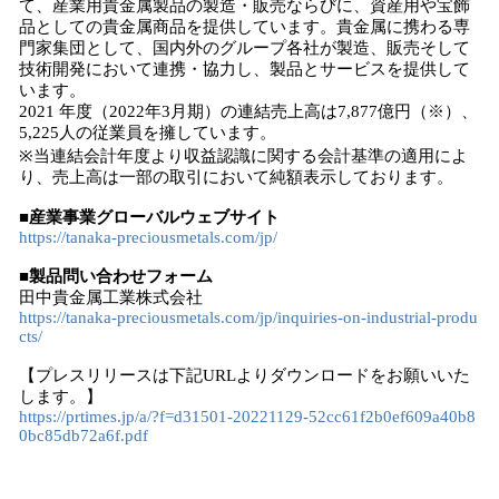
て、産業用貴金属製品の製造・販売ならびに、資産用や宝飾
品としての貴金属商品を提供しています。貴金属に携わる専
門家集団として、国内外のグループ各社が製造、販売そして
技術開発において連携・協力し、製品とサービスを提供して
います。
2021 年度（2022年3月期）の連結売上高は7,877億円（※）、
5,225人の従業員を擁しています。
※当連結会計年度より収益認識に関する会計基準の適用によ
り、売上高は一部の取引において純額表示しております。
■産業事業グローバルウェブサイト
https://tanaka-preciousmetals.com/jp/
■製品問い合わせフォーム
田中貴金属工業株式会社
https://tanaka-preciousmetals.com/jp/inquiries-on-industrial-produ
cts/
【プレスリリースは下記URLよりダウンロードをお願いいた
します。】
https://prtimes.jp/a/?f=d31501-20221129-52cc61f2b0ef609a40b8
0bc85db72a6f.pdf