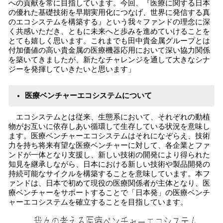
への貢献を常に目指しています。今回、『医療に関する日本
の優れた基礎技術を早期実用化につなげ、世界に発信する真
のエコシステムを構築する』という我々ファンドの理念に深
く共感いただき、ともに未来へと歩みを進めていけることを
とても嬉しく思います。これまでも田中貴金属グループとは
付加価値の高い貴金属の医療機器応用において深い協力関係
を築いてきましたが、新たなチャレンジを通して大きなシナ
ジーを発揮していきたいと思います」
医療ベンチャーエコシステムについて
エコシステムとは従来、生態系において、それぞれの動植
物がお互いに依存しあい循環して生存している状況を意味し
ます。医療ベンチャーエコシステムはそれになぞらえ、技術
力を持ち将来有望な医療ベンチャーに対して、各企業とファ
ンドが一体となり支援し、新しい技術の開発により得られた
知見を継承しながら、日本における新しい技術や製品開発の
持続可能なサイクルを構築することを意味しています。本フ
ァンドは、日本で初めて現役の医療関係者が主体となり、医
療ベンチャーをサポートすることで「日本発」の医療ベンチ
ャーエコシステムを確立することを目指しています。