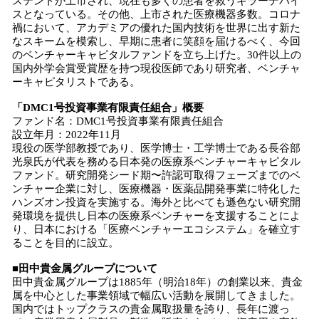
ステントが上市され、現在も多くの患者を救うキラーデバイ
スとなっている。その他、上市された医療機器多数。コロナ
禍において、アカデミアの優れた国内技術を世界に出す新た
なスキームを模索し、早期に患者に笑顔を届けるべく、今回
のベンチャーキャピタルファンドを立ち上げた。30件以上の
国内外学会賞受賞歴を持つ現役医師であり研究者、ベンチャ
ーキャピタリストである。
「DMC1号投資事業有限責任組合」概要
ファンド名：DMC1号投資事業有限責任組合
設立年月：2022年11月
現役の医学部教授であり、医学博士・工学博士である長谷部
光泉氏が代表を務める日本発の医療系ベンチャーキャピタル
ファンド。研究開発シード期〜許認可取得フェーズまでのベ
ンチャー企業に対し、医療機器・医薬品開発事業に特化した
ハンズオン投資を実施する。海外と比べても遜色ない研究開
発環境を提供し日本の医療系ベンチャーを支援することによ
り、日本における「医療ベンチャーエコシステム」を確立す
ることを目的に設立。
■田中貴金属グループについて
田中貴金属グループは1885年（明治18年）の創業以来、貴金
属を中心とした事業領域で幅広い活動を展開してきました。
国内ではトップクラスの貴金属取扱量を誇り、長年に渡っ