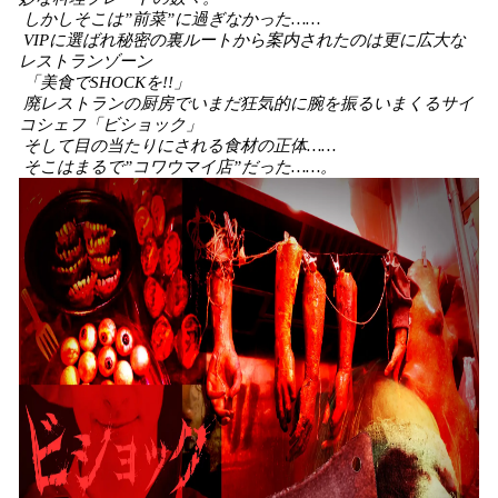
しかしそこは”前菜”に過ぎなかった……
VIPに選ばれ秘密の裏ルートから案内されたのは更に広大な
レストランゾーン
「美食でSHOCKを!!」
廃レストランの厨房でいまだ狂気的に腕を振るいまくるサイ
コシェフ「ビショック」
そして目の当たりにされる食材の正体……
そこはまるで”コワウマイ店”だった……。