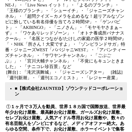
NE-J」・「Live News イット！」・「よるのブランチ」・
「王様のブランチ」・「シューイチ」・「ジャニーズチャン
ネル」・「超問クイズ～カメラを止めるな！超リアルなゾン
ビに扮している有名俳優を当てろ２時間SP」・「ゲンバビ
ト」・「AKBINGO」・「ニノさん」・「モヤモヤさまぁ～
ず」・「ワケありレッドゾーン」・「オトナ養成所バナナス
クール」・『名医とつながる!たけしの家庭の医学２時間SP』
「・NHK「所さん！大変ですよ」・「ゾンビランドサガ」特
番・ジャニーズWEST「パパジャニWEST」・「アバンティー
ズチャンネル」・「サワヤンチャンネル」・「ごぶご
ぶ」」・「宮川大輔チャンネル」・「不覚にもキュンときま
した」・「ナニコレ珍百景」など
[舞台]：「滝沢演舞城」・「ジャニーズシアター」 [雑誌]
「週刊新潮」・「週刊エコノミスト」・「レジャー産業」
■【株式会社ZAUNTED】ゾウンテッドコーポレーショ
ン
①
１ヶ月で３万人を動員、世界１８カ国で国際放送、世界最
年少お化け屋敷、最高齢お化け屋敷、ガールズお化け屋敷、
セレブお化け屋敷、人気アイドル専用お化け屋敷や、数々の
有名芸能人をゾンビにするなど、メディアオファー絶大。あ
らゆる空間、条件下で、お化け屋敷、ホラーイベントで集客