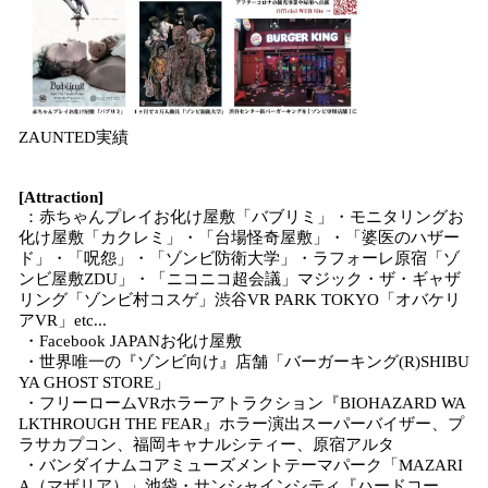
ZAUNTED実績
[Attraction]
：赤ちゃんプレイお化け屋敷「バブリミ」・モニタリングお
化け屋敷「カクレミ」・「台場怪奇屋敷」・「婆医のハザー
ド」・「呪怨」・「ゾンビ防衛大学」・ラフォーレ原宿「ゾ
ンビ屋敷ZDU」・「ニコニコ超会議」マジック・ザ・ギャザ
リング「ゾンビ村コスゲ」渋谷VR PARK TOKYO「オバケリ
アVR」etc...
・Facebook JAPANお化け屋敷
・世界唯一の『ゾンビ向け』店舗「バーガーキング(R)SHIBU
YA GHOST STORE」
・フリーロームVRホラーアトラクション『BIOHAZARD WA
LKTHROUGH THE FEAR』ホラー演出スーパーバイザー、プ
ラサカプコン、福岡キャナルシティー、原宿アルタ
・バンダイナムコアミューズメントテーマパーク「MAZARI
A（マザリア）」池袋・サンシャインシティ『ハードコー