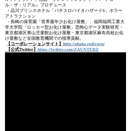
ル・ザ・リアル』プロデュース
・品川プリンスホテル「パチスロバイオハザード6」ホラー
アトラクション
・長崎の保育園「世界最年少お化け屋敷」、福岡福岡工業大
学大学院「ロッカー型お化け屋敷」恐怖心データ実験研究・
東京都港区青山児童館お化け屋敷・東京都港区麻布高校お化
け屋敷など全国教育機関での指導貢献。
【コーポレーションサイト】
http://obake.red/corp/
【公式Twitter】
https://twitter.com/ZAUNTEDZ