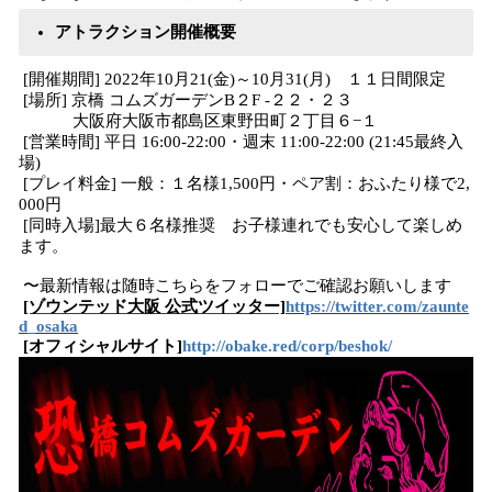
アトラクション開催概要
[開催期間] 2022年10月21(金)～10月31(月) １１日間限定
[場所] 京橋 コムズガーデンB２F -２２・２３
大阪府大阪市都島区東野田町２丁目６−１
[営業時間] 平日 16:00-22:00・週末 11:00-22:00 (21:45最終入
場)
[プレイ料金] 一般：１名様1,500円・ペア割：おふたり様で2,
000円
[同時入場]最大６名様推奨 お子様連れでも安心して楽しめ
ます。
〜最新情報は随時こちらをフォローでご確認お願いします
[ゾウンテッド大阪 公式ツイッター]
https://twitter.com/zaunte
d_osaka
[オフィシャルサイト]
http://obake.red/corp/beshok/