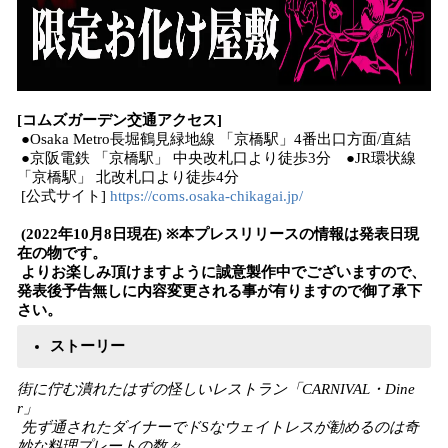
[コムズガーデン交通アクセス]
●Osaka Metro長堀鶴見緑地線 「京橋駅」4番出口方面/直結
●京阪電鉄 「京橋駅」 中央改札口より徒歩3分 ●JR環状線
「京橋駅」 北改札口より徒歩4分
[公式サイト]
https://coms.osaka-chikagai.jp/
(2022年10月8日現在) ※本プレスリリースの情報は発表日現
在の物です。
よりお楽しみ頂けますように誠意製作中でございますので、
発表後予告無しに内容変更される事が有りますので御了承下
さい。
ストーリー
街に佇む潰れたはずの怪しいレストラン「CARNIVAL・Dine
r」
先ず通されたダイナーでドSなウェイトレスが勧めるのは奇
妙な料理プレートの数々。