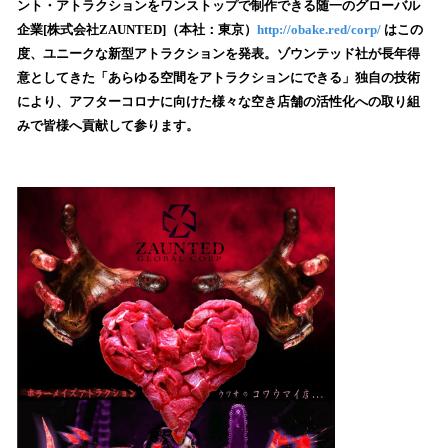
数
ント・アトラクションをワンストップで制作できる随一のグローバル
を
企業[株式会社ZAUNTED]（本社：東京）
http://obake.red/corp/
はこの
読
度、ユニークな新型アトラクションを発表。ゾウンテッド社が長年得
み
意としてきた「あらゆる空間をアトラクションにできる」独自の技術
込
により、アフターコロナに向けた様々な空き店舗の活性化への取り組
み
みで皆様へ貢献して参ります。
中
で
す