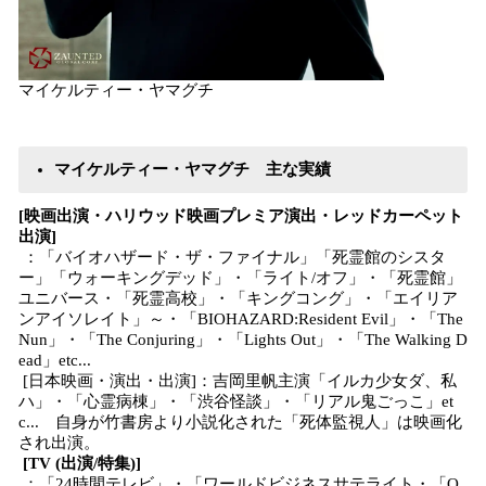
マイケルティー・ヤマグチ
マイケルティー・ヤマグチ 主な実績
[映画出演・ハリウッド映画プレミア演出・レッドカーペット
出演]
：「バイオハザード・ザ・ファイナル」「死霊館のシスタ
ー」「ウォーキングデッド」・「ライト/オフ」・「死霊館」
ユニバース・「死霊高校」・「キングコング」・「エイリア
ンアイソレイト」～・「BIOHAZARD:Resident Evil」・「The
Nun」・「The Conjuring」・「Lights Out」・「The Walking D
ead」etc...
[日本映画・演出・出演]：吉岡里帆主演「イルカ少女ダ、私
ハ」・「心霊病棟」・「渋谷怪談」・「リアル鬼ごっこ」et
c... 自身が竹書房より小説化された「死体監視人」は映画化
され出演。
[TV (出演/特集)]
：「24時間テレビ」・「ワールドビジネスサテライト・「O