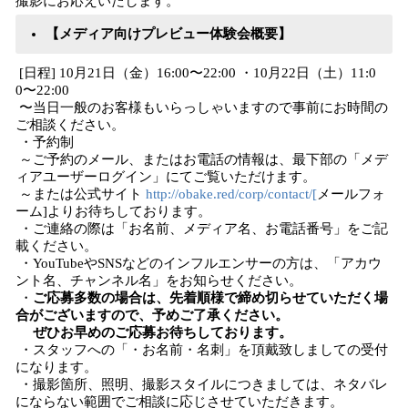
撮影にお応えいたします。
【メディア向けプレビュー体験会概要】
[日程] 10月21日（金）16:00〜22:00 ・10月22日（土）11:0
0〜22:00
〜当日一般のお客様もいらっしゃいますので事前にお時間の
ご相談ください。
・予約制
～ご予約のメール、またはお電話の情報は、最下部の「メデ
ィアユーザーログイン」にてご覧いただけます。
～または公式サイト
http://obake.red/corp/contact/[
メールフォ
ーム]よりお待ちしております。
・ご連絡の際は「お名前、メディア名、お電話番号」をご記
載ください。
・YouTubeやSNSなどのインフルエンサーの方は、「アカウ
ント名、チャンネル名」をお知らせください。
・
ご応募多数の場合は、先着順様で締め切らせていただく場
合がございますので、予めご了承ください。
ぜひお早めのご応募お待ちしております。
・スタッフへの「・お名前・名刺」を頂戴致しましての受付
になります。
・撮影箇所、照明、撮影スタイルにつきましては、ネタバレ
にならない範囲でご相談に応じさせていただきます。