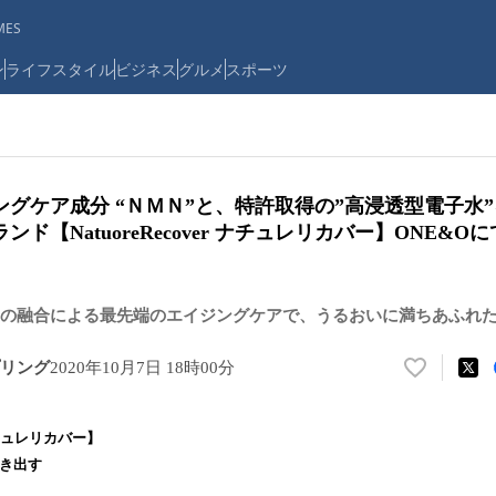
ES
ン
ライフスタイル
ビジネス
グルメ
スポーツ
グケア成分 “ＮＭＮ”と、特許取得の”高浸透型電子水
ド【NatuoreRecover ナチュレリカバー】ONE&
の融合による最先端のエイジングケアで、うるおいに満ちあふれ
リング
2020年10月7日 18時00分
い
い
ね
r ナチュレリカバー】
！
引き出す
数
を