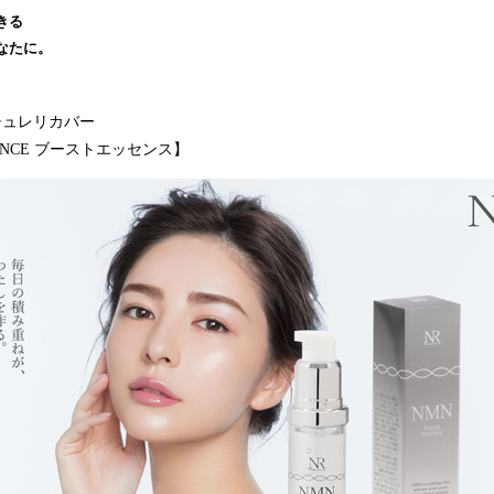
読
きる
み
なたに。
込
み
中
r ナチュレリカバー
で
SSENCE ブーストエッセンス】
す