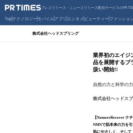
プレスリリース・ニュースリリース配信サービスのPR TIM
Top
テクノロジー
モバイル
アプリ
エンタメ
ビューティー
ファッショ
株式会社ヘッドスプリング
業界初のエイジン
品を展開するブラン
扱い開始!!
自然の力と科学の力
株式会社ヘッドスプ
【NatuoreRecove
NMNで肌本来の力を
肌にやさしく、そして