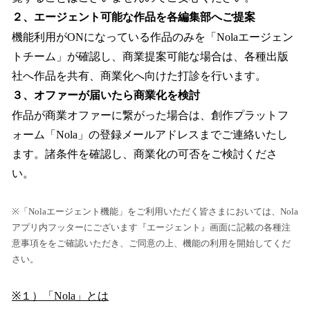
２、エージェント可能な作品を各編集部へご提案
機能利用がONになっている作品のみを「Nolaエージェン
トチーム」が確認し、商業提案可能な場合は、各種出版
社へ作品を共有、商業化へ向けた打診を行います。
３、オファーが届いたら商業化を検討
作品が商業オファーに繋がった場合は、創作プラットフ
ォーム「Nola」の登録メールアドレスまでご連絡いたし
ます。諸条件を確認し、商業化の可否をご検討くださ
い。
※「Nolaエージェント機能」をご利用いただく皆さまにおいては、Nola
アプリ内フッターにございます『エージェント』画面に記載の各種注
意事項ををご確認いただき、ご同意の上、機能の利用を開始してくだ
さい。
※１）「Nola」とは