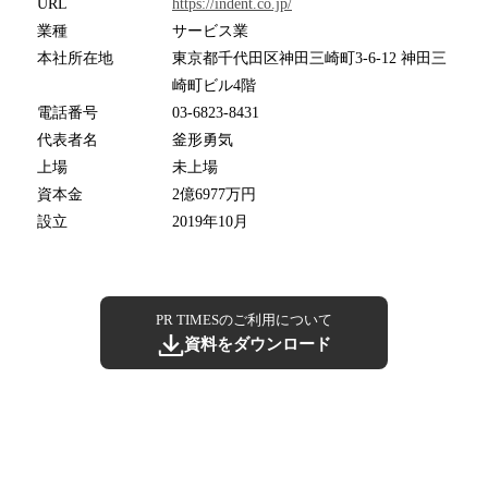
URL
https://indent.co.jp/
業種
サービス業
本社所在地
東京都千代田区神田三崎町3-6-12 神田三
崎町ビル4階
電話番号
03-6823-8431
代表者名
釜形勇気
上場
未上場
資本金
2億6977万円
設立
2019年10月
PR TIMESのご利用について
資料をダウンロード