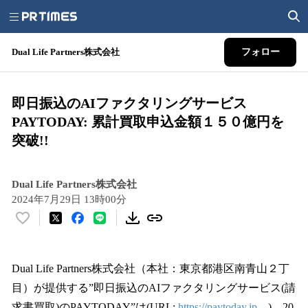
Dual Life Partners株式会社
フォロー
即日振込のAIファクタリングサービス
PAYTODAY: 累計買取申込金額１５０億円を
突破!!
Dual Life Partners株式会社
2024年7月29日 13時00分
い
い
ね
！
Dual Life Partners株式会社（本社：東京都港区南青山２丁
数
目）が提供する”即日振込のAIファクタリングサービス(請
を
求書買取)のPAYTODAY”は(URL:
https://paytoday.jp
)、20