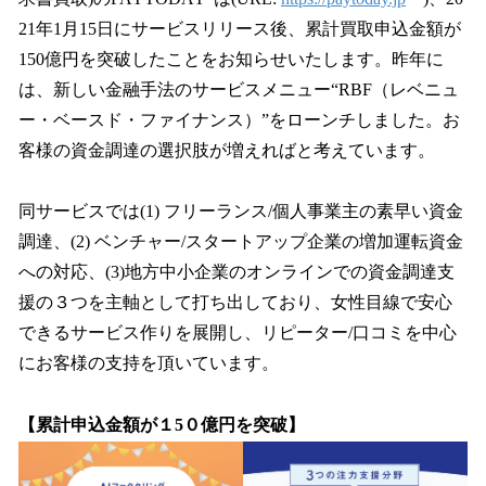
読
み
21年1月15日にサービスリリース後、累計買取申込金額が
込
150億円を突破したことをお知らせいたします。昨年に
み
は、新しい金融手法のサービスメニュー“RBF（レベニュ
中
で
ー・ベースド・ファイナンス）”をローンチしました。お
す
客様の資金調達の選択肢が増えればと考えています。
同サービスでは(1) フリーランス/個人事業主の素早い資金
調達、(2) ベンチャー/スタートアップ企業の増加運転資金
への対応、(3)地方中小企業のオンラインでの資金調達支
援の３つを主軸として打ち出しており、女性目線で安心
できるサービス作りを展開し、リピーター/口コミを中心
にお客様の支持を頂いています。
【累計申込金額が１5０億円を突破】