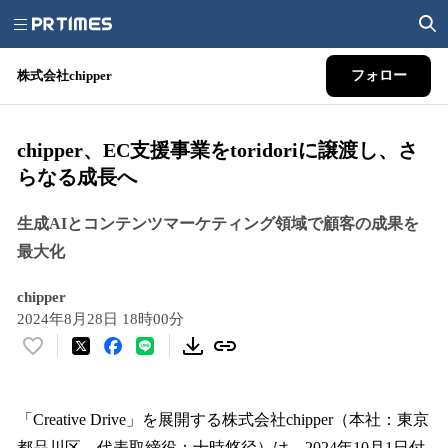
株式会社chipper
フォロー
chipper、EC支援事業をtoridoriに譲渡し、さ
らなる成長へ
生成AIとコンテンツマーケティング領域で顧客の成果を
最大化
chipper
2024年8月28日 18時00分
い
い
ね
！
「Creative Drive」を展開する株式会社chipper（本社：東京
数
都品川区、代表取締役：十時悠径）は、2024年10月1日付