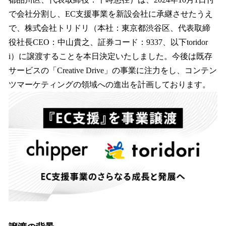
を
で会社分割し、EC支援事業を新設会社に承継させたうえ
読
み
で、株式会社トリドリ（本社：東京都渋谷区、代表取締
込
役社長CEO：中山貴之、証券コード：9337、以下toridor
み
i）に譲渡することを本日決定いたしました。今後は既存
中
で
サービスの「Creative Drive」の事業に注力をし、コンテン
す
ツマーケティングの領域への進出を計画しております。