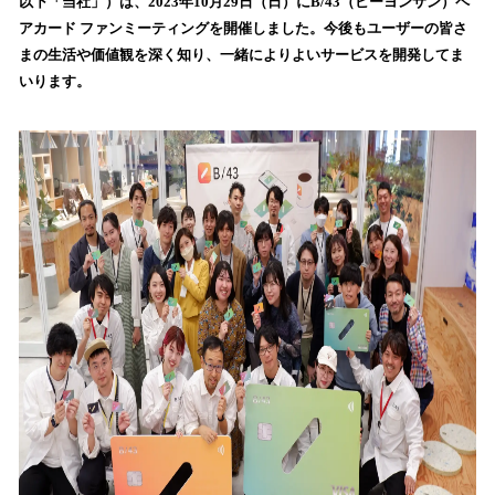
以下「当社」）は、2023年10月29日（日）にB/43（ビーヨンサン）ペ
読
アカード ファンミーティングを開催しました。今後もユーザーの皆さ
み
まの生活や価値観を深く知り、一緒によりよいサービスを開発してま
込
いります。
み
中
で
す