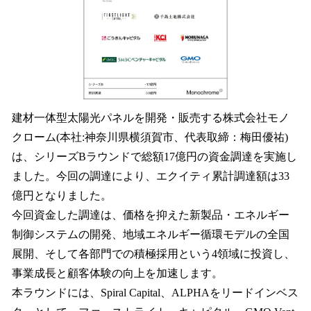
読
み
込
み
中
で
す
建材一体型太陽光パネルを開発・販売する株式会社モノ
クローム(本社:神奈川県横須賀市、代表取締：梅田優祐)
は、シリーズBラウンドで総額17億円の資金調達を実施し
ました。今回の調達により、エクイティ累計調達額は33
億円となりました。
今回資金した調達は、価格を抑えた新製品・エネルギー
制御システムの開発、地域エネルギー循環モデルの全国
展開、そして各部門での積極採用という4領域に投資し、
事業成長と顧客体験の向上を加速します。
本ラウンドには、Spiral Capital、ALPHAをリードインベス