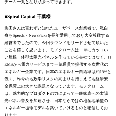
チーム一丸となり頑張って行きます。
■Spiral Capital 千葉様
梅田さんは言わずと知れたユーザベース創業者で、私自
身もSpeeda・NewsPicksを長年愛用しており大変尊敬する
経営者でしたので、今回ラウンドをリードさせて頂いた
ことを嬉しく思います。モノクロームは、単にカッコい
い屋根一体型太陽光パネルを作っている会社ではなく、H
EMSから電力サービスまで一気通貫で提供する次世代の
エネルギー企業です。日本のエネルギー自給率は約15%と
低く、昨今の地政学リスクの高まりを踏まえても経済安
全保障上の大きな課題となっています。モノクローム
は、魅力的なプロダクトの力によって一般家庭への太陽
光パネル普及を加速させ、日本ならではの地産地消型の
エネルギー循環モデルを築いていけるものと確信してお
ります。