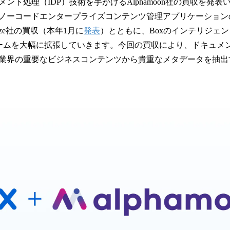
数
ント処理（IDP）技術を手がけるAlphamoon社の買収を発
を
ノーコードエンタープライズコンテンツ管理アプリケーション
読
oze社の買収（本年1月に
発表
）とともに、Boxのインテリジェン
み
込
ームを大幅に拡張していきます。今回の買収により、ドキュメ
み
業界の重要なビジネスコンテンツから貴重なメタデータを抽出する
中
で
す