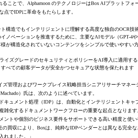
ることで、Alphamoon のテクノロジーはBox AIプラット
な点でIDPに革命をもたらします。
ト構造でもインテリジェントに理解する高度な独自のOCR技
イノベーションを推進するために、主要なAIモデル（GPT-4やG
客様が構造化されていないコンテンツをシンプルで使いやすい
プライズグレードのセキュリティとポリシーをAI導入に適用す
、すべての顧客データが安全かつセキュアな状態を保たれます
ライズ管理およびワークプレイス戦略担当シニアリサーチマネー
 Machado）氏は、次のように述べています。
ドキュメント処理（IDP）は、自動化とインテリジェントキャ
複雑化するドキュメントワークフローの重要な起点となります
メントや個別のビジネス要件をサポートできる高い精度と使い
oon社の買収により、Boxは、純粋なIDPベンダーとは異なる完
入れました。」