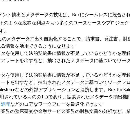
ドキュメント抽出とメタデータの技術は、Boxにシームレスに統合
下のような広範な利点をもつ多くのユースケースやプロジェク
す。
らのメタデータ抽出を自動化することで、請求書、発注書、財
れる情報を活用できるようになります
ータを使用して法的契約書に情報が不足しているかどうかを理
にアラートを出すなど、抽出されたメタデータに基づいてワー
ータを使用して法的契約書に情報が不足しているかどうかを理
ラートを出すなど、抽出されたメタデータに基づいてワークフ
esforceなどの外部アプリケーションと連携します。Box for Sale
利用されているものの1つであり、拡張されたメタデータ抽出機
ン処理
などのコアなワークフローを最適化できます
ス業界の臨床研究や金融サービス業界の財務文書の分析など、