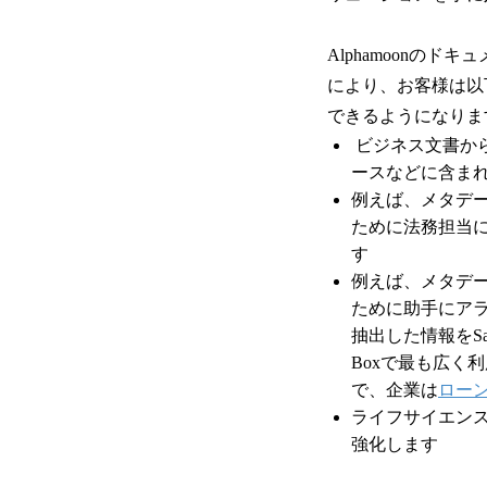
Alphamoonの
により、お客様は以
できるようになりま
ビジネス文書か
ースなどに含ま
例えば、メタデ
ために法務担当
す
例えば、メタデ
ために助手にア
抽出した情報をSal
Boxで最も広く
で、企業は
ロー
ライフサイエン
強化します