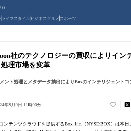
ES
ン
ライフスタイル
ビジネス
グルメ
スポーツ
hamoon社のテクノロジーの買収によりイ
ト処理市場を変革
ュメント処理とメタデータ抽出によりBoxのインテリジェント
024年8月9日 11時00分
い
い
ね
テンツクラウドを提供するBox, Inc.（NYSE:BOX）は本
！