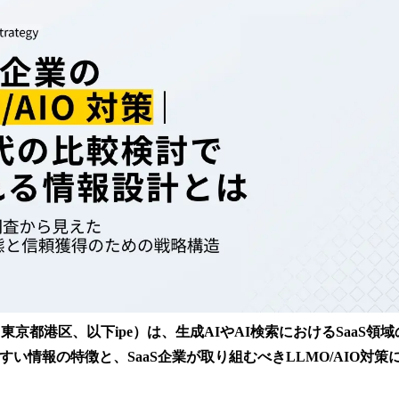
読
み
込
み
中
で
す
：東京都港区、以下ipe）は、生成AIやAI検索におけるSaaS領
すい情報の特徴と、SaaS企業が取り組むべきLLMO/AIO対