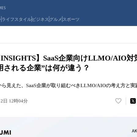
ES
ン
ライフスタイル
ビジネス
グルメ
スポーツ
 INSIGHTS】SaaS企業向けLLMO/AI
引用される企業”は何が違う？
から見えた、SaaS企業が取り組むべきLLMO/AIOの考え方と
月2日 12時04分
い
い
ね
！
数
を