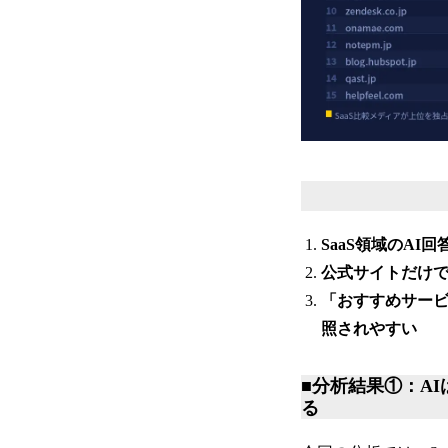
SaaS領域のA
公式サイトだけで
「おすすめサー
照されやすい
■分析結果①：A
る