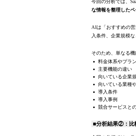
今回の分析では、S
な情報を整理したペ
AIは「おすすめの
入条件、企業規模な
そのため、単なる機
料金体系やプラ
主要機能の違い
向いている企業
向いている業種
導入条件
導入事例
競合サービスと
■分析結果②：比