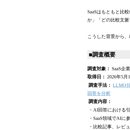
SaaSはもともと
か」「どの比較文脈
こうした背景から、i
■調査概要
調査対象：
SaaS
取得日：
2026年5月
調査手法：
LLMO
回答を分析
調査内容：
・AI回答における
・SaaS領域でAI
・比較記事、レビュ