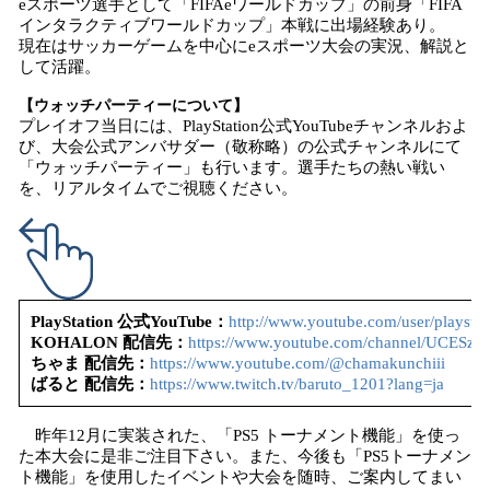
eスポーツ選手として「FIFAeワールドカップ」の前身「FIFA
インタラクティブワールドカップ」本戦に出場経験あり。
現在はサッカーゲームを中心にeスポーツ大会の実況、解説と
して活躍。
【ウォッチパーティーについて】
プレイオフ当日には、PlayStation公式YouTubeチャンネルおよ
び、大会公式アンバサダー（敬称略）の公式チャンネルにて
「ウォッチパーティー」も行います。選手たちの熱い戦い
を、リアルタイムでご視聴ください。
PlayStation
公式
YouTube
：
http://www.youtube.com/user/playstat
KOHALON
配信先：
https://www.youtube.com/channel/UCES
ちゃま
配信先：
https://www.youtube.com/@chamakunchiii
ばると
配信先：
https://www.twitch.tv/baruto_1201?lang=ja
昨年12月に実装された、「PS5 トーナメント機能」を使っ
た本大会に是非ご注目下さい。また、今後も「PS5トーナメン
ト機能」を使用したイベントや大会を随時、ご案内してまい