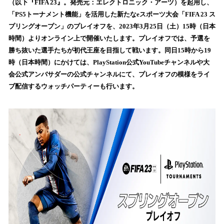
（以下『FIFA 23』。発売元：エレクトロニック・アーツ）を起用し、
読
「PS5トーナメント機能」を活用した新たなeスポーツ大会「FIFA 23 ス
み
プリングオープン」のプレイオフを、2023年3月25日（土）15時（日本
込
時間）よりオンライン上で開催いたします。プレイオフでは、予選を
み
勝ち抜いた選手たちが初代王座を目指して戦います。同日15時から19
中
で
時（日本時間）にかけては、PlayStation公式YouTubeチャンネルや大
す
会公式アンバサダーの公式チャンネルにて、プレイオフの模様をライ
ブ配信するウォッチパーティーも行います。