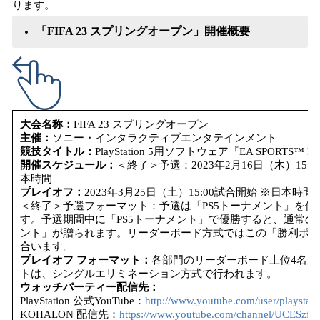
ります。
「FIFA 23 スプリングオープン」開催概要
大会名称：
FIFA 23 スプリングオープン
主催：
ソニー・インタラクティブエンタテインメント
競技タイトル：
PlayStation 5用ソフトウェア『EA SPORTS™ FI
開催スケジュール：
＜終了＞予選：2023年2月16日（木）15:00
本時間
プレイオフ：
2023年3月25日（土）15:00試合開始 ※日本時間
＜終了＞予選フォーマット：予選は「PS5トーナメント」を
す。予選期間中に「PS5トーナメント」で優勝すると、通常の「
ント」が贈られます。リーダーボード方式ではこの「勝利ポイ
合います。
プレイオフ フォーマット：
各部門のリーダーボード上位4名
トは、シングルエリミネーション方式で行われます。
ウォッチパーティー配信先：
PlayStation 公式YouTube：
http://www.youtube.com/user/playstati
KOHALON 配信先：
https://www.youtube.com/channel/UCESz