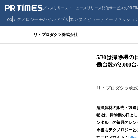
プレスリリース・ニュースリリース配信サービスのPR TIM
Top
テクノロジー
モバイル
アプリ
エンタメ
ビューティー
ファッショ
リ・プロダクツ株式会社
5/30は掃除
働台数が2,000
リ・プロダクツ株式
清掃資材の販売・製造
輔)は、掃除機の日とし
ンタル」の毎月のレンタ
今後もテクノロジーと
サービスサイト：
https