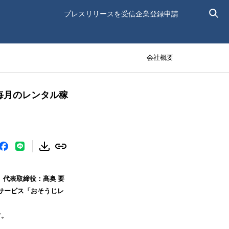
プレスリリースを受信
企業登録申請
会社概要
毎月のレンタル稼
代表取締役：髙奥 要
ルサービス「おそうじレ
す。