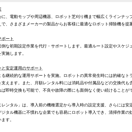
案
心に、電動モップや周辺機器、ロボット芝刈り機まで幅広くラインナッ
えで、さまざまメーカーの製品からお客様に最適なロボット掃除機を提
サポート
面倒な初期設定作業を代行・サポートします。最適ルート設定やスケジ
を実施します。
ーと安定運用のサポート
よる継続的な運用サポートを実施。ロボットの異常発生時には的確なト
を支えます。また、月額レンタル料には消耗品や付属品などの交換代も
れば即時交換も可能で、不良や故障の際にも面倒なく使い続けることが
じレンタル」は、導入前の機種選定から導入時の設定支援、さらには安
デジタル機器に不慣れな企業でも容易にロボット導入でき、清掃作業の
います。