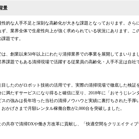
背景
慢性的な人手不足と深刻な高齢化が大きな課題となっております。さら
れず、業界全体で生産性向上が強く求められている状況にあります。こ
の課題です。
では、創業以来50年以上にわたり清掃業界での事業を展開してまいりま
業界課題でもある清掃現場で活躍する従業員の高齢化・人手不足は自社
注目したのがロボット技術の活用です。実際の清掃現場で徹底した検証
に満たすサービスになり得ると確信に至り、2018年に「おそうじレン
ビスの強みは長年培った当社の清掃ノウハウと実績に裏打ちされた手厚
おかげさまで月額レンタル稼働台数が2,000台を突破しました。
との共存で清掃DXや働き方改革に貢献し、「快適空間をクリエイティブ