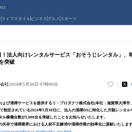
ES
ン
ライフスタイル
ビジネス
グルメ
スポーツ
機の日！法人向けレンタルサービス「おそうじレンタル」、
台を突破
会社
2024年5月30日 07時00分
い
い
ね
および清掃サービスを提供するリ・プロダクツ株式会社(本社：滋賀県大津市、
！
て制定されている2024年5月30日に、法人の清掃DXに特化した月額レンタ
数
ル稼働台数が2,000台を突破したことをお知らせいたします。
を
読
の共存で清掃業界における人材不足解消や清掃作業の効率化に貢献いたしま
み
://www.re-products.co.jp/pikapika_pro.html