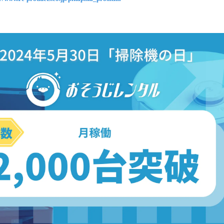
込
み
中
で
す