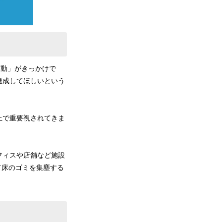
)運動」がきっかけで
達成してほしいという
上で重要視されてきま
。
フィスや店舗など施設
て床のゴミを集塵する