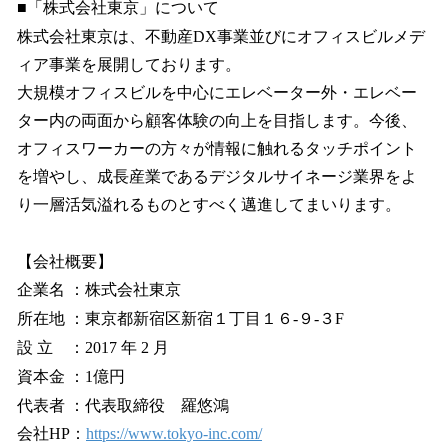
■「株式会社東京」について
株式会社東京は、不動産DX事業並びにオフィスビルメデ
ィア事業を展開しております。
大規模オフィスビルを中心にエレベーター外・エレベー
ター内の両面から顧客体験の向上を目指します。今後、
オフィスワーカーの方々が情報に触れるタッチポイント
を増やし、成長産業であるデジタルサイネージ業界をよ
り一層活気溢れるものとすべく邁進してまいります。
【会社概要】
企業名 ：株式会社東京
所在地 ：東京都新宿区新宿１丁目１６-９-３F
設 立 ：2017 年 2 月
資本金 ：1億円
代表者 ：代表取締役 羅悠鴻
会社HP：
https://www.tokyo-inc.com/