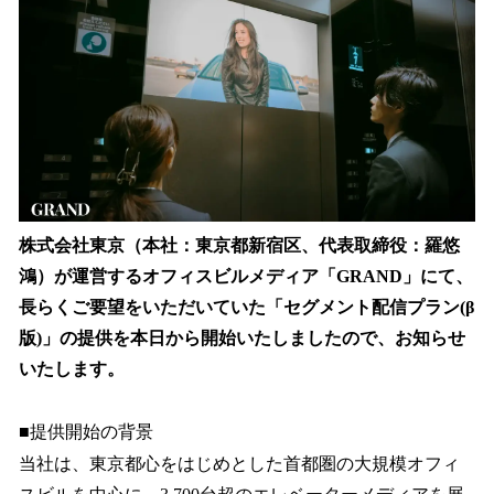
を
読
み
込
み
中
で
す
株式会社東京（本社：東京都新宿区、代表取締役：羅悠
鴻）が運営するオフィスビルメディア「GRAND」にて、
長らくご要望をいただいていた「セグメント配信プラン(β
版)」の提供を本日から開始いたしましたので、お知らせ
いたします。
■提供開始の背景
当社は、東京都心をはじめとした首都圏の大規模オフィ