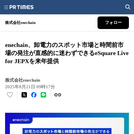
株式会社enechain
フォロー
enechain、卸電力のスポット市場と時間前市
場の発注が直感的に迷わずできるeSquare Live
for JEPXを来年提供
株式会社enechain
2025年8月21日 09時17分
い
い
ね
！
数
を