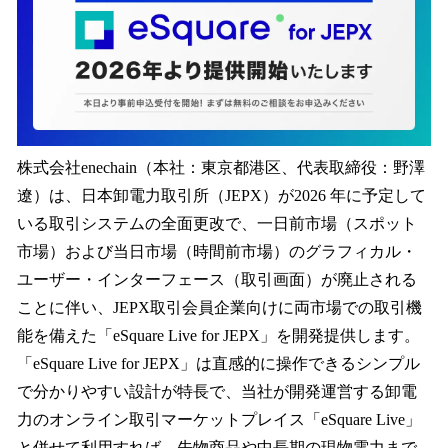
読
み
込
み
中
で
す
株式会社enechain（本社：東京都港区、代表取締役：野澤
遼）は、日本卸電力取引所（JEPX）が2026 年に予定して
いる取引システムの全面更改で、一日前市場（スポット
市場）および当日市場（時間前市場）のグラフィカル・
ユーザー・インターフェース（取引画面）が廃止される
ことに伴い、JEPX取引会員企業向けに両市場での取引機
能を備えた「eSquare Live for JEPX」を開発提供します。
「eSquare Live for JEPX」は直感的に操作できるシンプル
で分かりやすい設計が特長で、当社が開発運営する卸電
力のオンライン取引マーケットプレイス「eSquare Live」
と併せて利用すれば、先物商品や中長期の現物電力まで