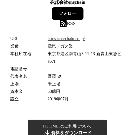
株式会社enechain
21
フォロワー
フォロー
RSS
URL
https://enechain.co.jp/
業種
電気・ガス業
本社所在地
東京都港区南青山3-11-13 新青山東急ビ
ル7F
電話番号
-
代表者名
野澤 遼
上場
未上場
資本金
58億円
設立
2019年07月
PR TIMESのご利用について
資料をダウンロード