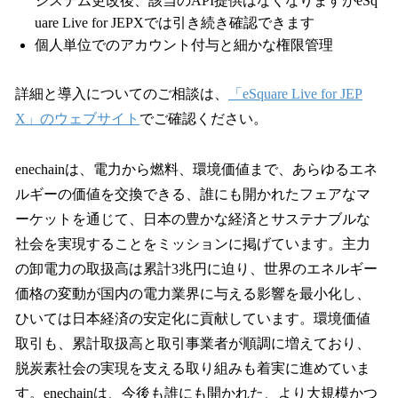
システム更改後、該当のAPI提供はなくなりますがeSq
uare Live for JEPXでは引き続き確認できます
個人単位でのアカウント付与と細かな権限管理
詳細と導入についてのご相談は、
「eSquare Live for JEP
X」のウェブサイト
でご確認ください。
enechainは、電力から燃料、環境価値まで、あらゆるエネ
ルギーの価値を交換できる、誰にも開かれたフェアなマ
ーケットを通じて、日本の豊かな経済とサステナブルな
社会を実現することをミッションに掲げています。主力
の卸電力の取扱高は累計3兆円に迫り、世界のエネルギー
価格の変動が国内の電力業界に与える影響を最小化し、
ひいては日本経済の安定化に貢献しています。環境価値
取引も、累計取扱高と取引事業者が順調に増えており、
脱炭素社会の実現を支える取り組みも着実に進めていま
す。enechainは、今後も誰にも開かれた、より大規模かつ