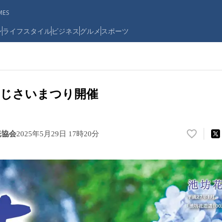
ES
ン
ライフスタイル
ビジネス
グルメ
スポーツ
あじさいまつり開催
光協会
2025年5月29日 17時20分
い
い
ね
！
数
を
読
み
込