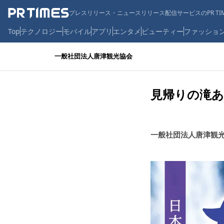
プレスリリース・ニュースリリース配信サービスのPR TIM
Top
テクノロジー
モバイル
アプリ
エンタメ
ビューティー
ファッショ
一般社団法人唐津観光協会
見帰りの滝
一般社団法人唐津観