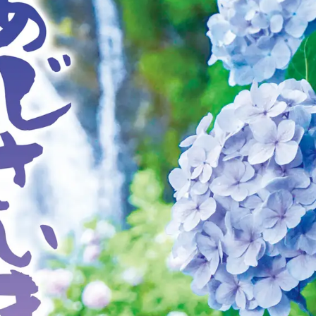
み
中
で
す