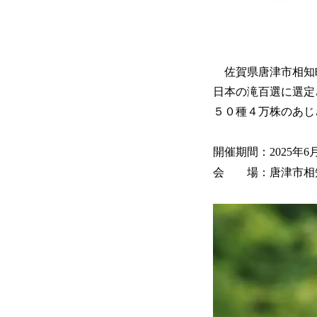
佐賀県唐津市相知
日本の滝百選に選定
５０種４万株のあじ
開催期間：2025年6
会 場：唐津市相知