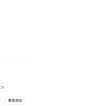
ビス
ン
事業買収