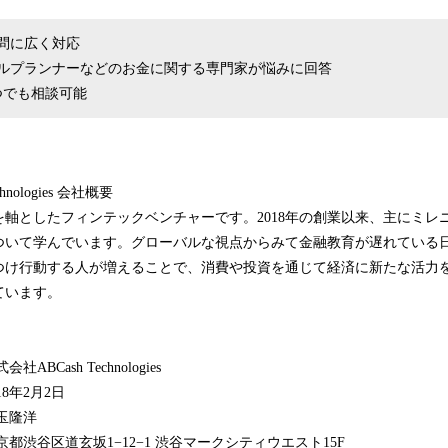
問に広く対応
ルプランナーなどのお金に関する専門家が悩みに回答
いつでも相談可能
hnologies 会社概要
軸としたフィンテックベンチャーです。2018年の創業以来、主にミレ
ついて学んでいます。グローバルな視点からみて金融教育が遅れている
つけ行動する人が増えることで、消費や投資を通じて経済に新たな活力
ています。
sh Technologies
2月2日
玉隆洋
道玄坂1−12−1 渋谷マークシティウエスト15F