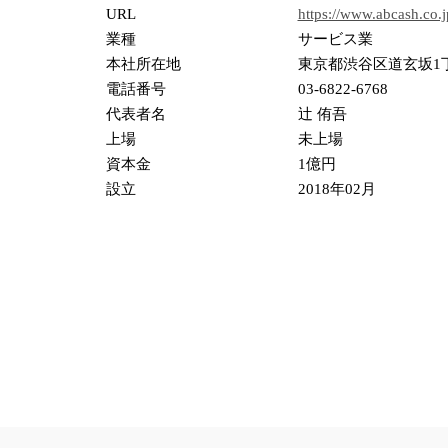
URL
https://www.abcash.co.
業種
サービス業
本社所在地
東京都渋谷区道玄坂1丁
電話番号
03-6822-6768
代表者名
辻 侑吾
上場
未上場
資本金
1億円
設立
2018年02月