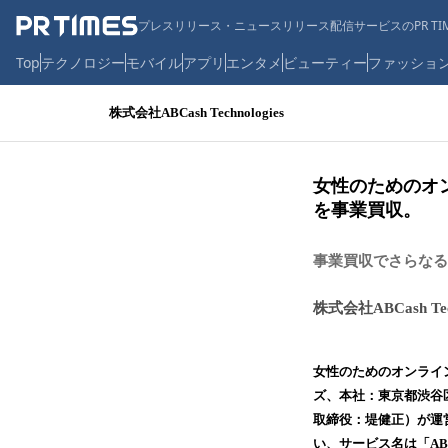
プレスリリース・ニュースリリース配信サービスのPR TIM
Top
テクノロジー
モバイル
アプリ
エンタメ
ビューティー
ファッショ
株式会社ABCash Technologies
女性のためのオン
を事業買収。
事業買収でさらなる
株式会社ABCash Tech
女性のためのオンライン金
ズ、本社：東京都渋谷
取締役：堤健正）が運
い、サービス名は「AB