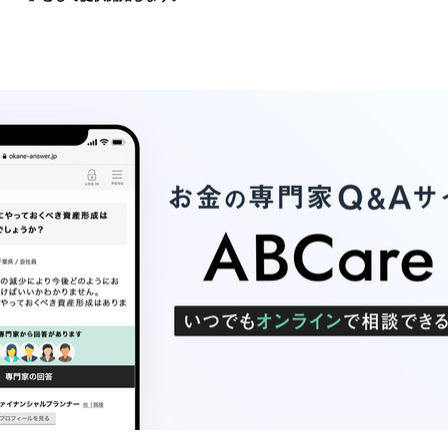
み
込
み
中
で
す