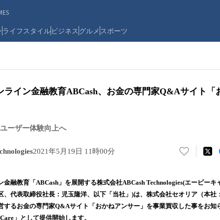
ES
ン
ライフスタイル
ビジネス
グルメ
スポーツ
ライン金融教育ABCash、お金の専門家Q&Aサイト
ユーザー体験向上へ
nologies
2021年5月19日 11時00分
い
い
ね
融教育「ABCash」を展開する株式会社ABCash Technologies(エービ
！
区、代表取締役社長：児玉隆洋、以下「当社」)は、株式会社セオリア（本社
数
営するお金の専門家Q&Aサイト「おかねアンサー」を事業買収した事をお知
を
読
Care」として提供開始します。