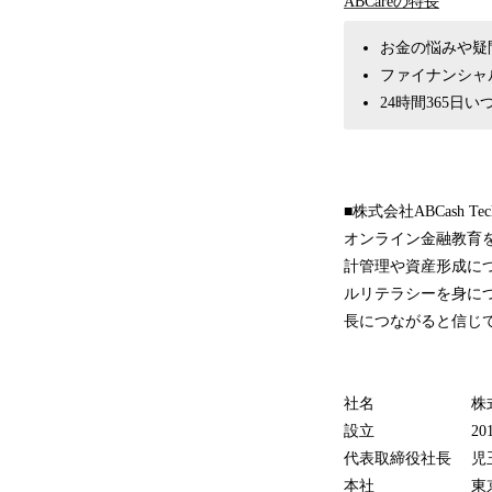
ABCareの特長
お金の悩みや疑
ファイナンシャ
24時間365日
■株式会社ABCash Tec
オンライン金融教育を
計管理や資産形成に
ルリテラシーを身に
長につながると信じ
社名 株式会社ABCa
設立 2018年
代表取締役社長 児
本社 東京都渋谷区