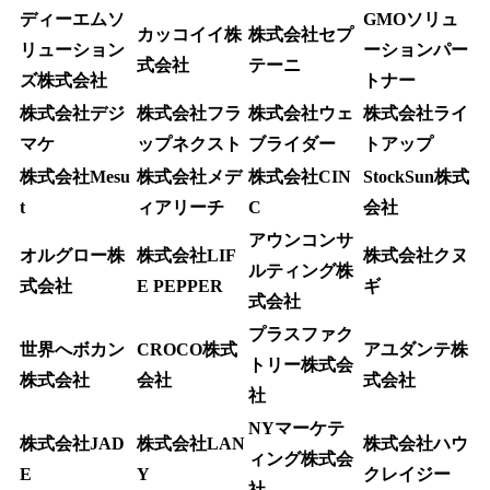
ディーエムソ
GMOソリュ
カッコイイ株
株式会社セプ
リューション
ーションパー
式会社
テーニ
ズ株式会社
トナー
株式会社デジ
株式会社フラ
株式会社ウェ
株式会社ライ
マケ
ップネクスト
ブライダー
トアップ
株式会社Mesu
株式会社メデ
株式会社CIN
StockSun株式
t
ィアリーチ
C
会社
アウンコンサ
オルグロー株
株式会社LIF
株式会社クヌ
ルティング株
式会社
E PEPPER
ギ
式会社
プラスファク
世界へボカン
CROCO株式
アユダンテ株
トリー株式会
株式会社
会社
式会社
社
NYマーケテ
株式会社JAD
株式会社LAN
株式会社ハウ
ィング株式会
E
Y
クレイジー
社