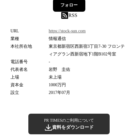
フォロー
RSS
URL
https://stock-sun.com
業種
情報通信
本社所在地
東京都新宿区西新宿3丁目7-30 フロンテ
ィアグラン西新宿地下1階B102号室
電話番号
-
代表者名
岩野 圭佑
上場
未上場
資本金
1000万円
設立
2017年07月
PR TIMESのご利用について
資料をダウンロード