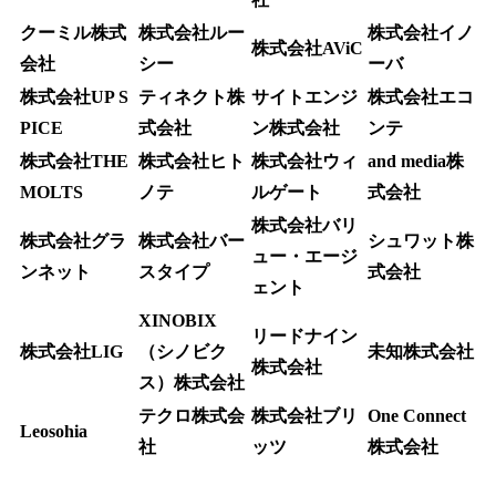
クーミル株式
株式会社ルー
株式会社イノ
株式会社AViC
会社
シー
ーバ
株式会社UP S
ティネクト株
サイトエンジ
株式会社エコ
PICE
式会社
ン株式会社
ンテ
株式会社THE
株式会社ヒト
株式会社ウィ
and media株
MOLTS
ノテ
ルゲート
式会社
株式会社バリ
株式会社グラ
株式会社バー
シュワット株
ュー・エージ
ンネット
スタイプ
式会社
ェント
XINOBIX
リードナイン
株式会社LIG
（シノビク
未知株式会社
株式会社
ス）株式会社
テクロ株式会
株式会社ブリ
One Connect
Leosohia
社
ッツ
株式会社