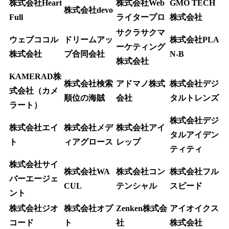
株式会社Heart
株式会社Web
GMO TECH
株式会社devo
Full
ライタープロ
株式会社
サクラサクマ
ウェブココル
ドリームアッ
株式会社PLA
ーケティング
株式会社
プ合同会社
N-B
株式会社
KAMERAD株
株式会社検索
アドマノ株式
株式会社デジ
式会社（カメ
順位の海賊
会社
タルトレンズ
ラート）
株式会社デジ
株式会社エイ
株式会社メデ
株式会社アイ
タルアイデン
ト
ィアグロース
レップ
ティティ
株式会社サイ
株式会社WA
株式会社コン
株式会社フル
バーエージェ
CUL
テンシャル
スピード
ント
株式会社ジオ
株式会社オプ
Zenken株式会
アイオイクス
コード
ト
社
株式会社