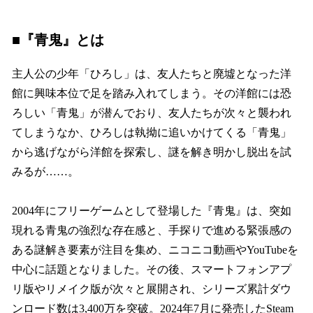
■『青鬼』とは
主人公の少年「ひろし」は、友人たちと廃墟となった洋
館に興味本位で足を踏み入れてしまう。その洋館には恐
ろしい「青鬼」が潜んでおり、友人たちが次々と襲われ
てしまうなか、ひろしは執拗に追いかけてくる「青鬼」
から逃げながら洋館を探索し、謎を解き明かし脱出を試
みるが……。
2004年にフリーゲームとして登場した『青鬼』は、突如
現れる青鬼の強烈な存在感と、手探りで進める緊張感の
ある謎解き要素が注目を集め、ニコニコ動画やYouTubeを
中心に話題となりました。その後、スマートフォンアプ
リ版やリメイク版が次々と展開され、シリーズ累計ダウ
ンロード数は3,400万を突破。2024年7月に発売したSteam