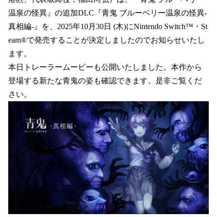
読
み
温泉の怪異』の追加DLC『青鬼 ブルーベリー温泉の怪異-
込
真相編-』を、2025年10月30日 (木)にNintendo Switch™・St
み
eam®で発売することが決定しましたのでお知らせいたし
中
で
ます。
す
本日トレーラームービーも公開いたしました。本作から
登場する新たな青鬼の姿も確認できます。是非ご覧くだ
さい。