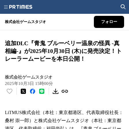
株式会社ゲームスタジオ
フォロー
追加DLC『青鬼 ブルーベリー温泉の怪異 -真
相編-』が2025年10月30日 (木)に発売決定！ト
レーラームービーを本日公開！
株式会社ゲームスタジオ
2025年10月3日 15時00分
い
い
ね
！
LiTMUS株式会社（本社：東京都港区、代表取締役社長：
数
桑村 崇一郎）と株式会社ゲームスタジオ（本社：東京都
を
港区、代表取締役：福田尚弘）は、『青鬼 ブルーベリー