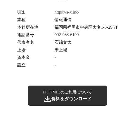
URL
https://a-x.inc/
業種
情報通信
本社所在地
福岡県福岡市中央区大名1-3-29 7F
電話番号
092-983-6190
代表者名
石綿文太
上場
未上場
資本金
-
設立
-
PR TIMESのご利用について
資料をダウンロード