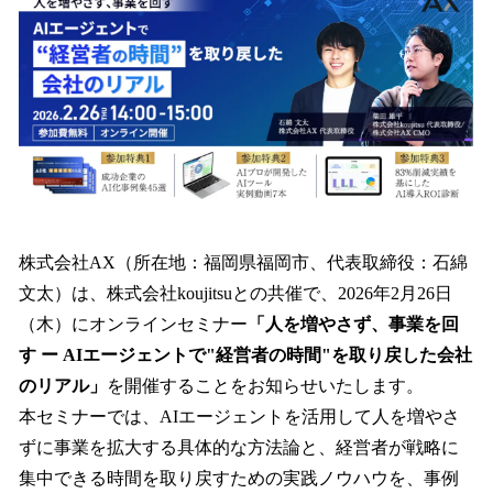
数
を
読
み
込
み
中
で
す
株式会社AX（所在地：福岡県福岡市、代表取締役：石綿
文太）は、株式会社koujitsuとの共催で、2026年2月26日
（木）にオンラインセミナー
「人を増やさず、事業を回
す ー AIエージェントで"経営者の時間"を取り戻した会社
のリアル」
を開催することをお知らせいたします。
本セミナーでは、AIエージェントを活用して人を増やさ
ずに事業を拡大する具体的な方法論と、経営者が戦略に
集中できる時間を取り戻すための実践ノウハウを、事例