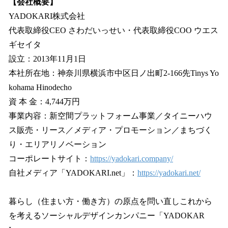
【会社概要】
YADOKARI株式会社
代表取締役CEO さわだいっせい・代表取締役COO ウエス
ギセイタ
設立：2013年11月1日
本社所在地：神奈川県横浜市中区日ノ出町2-166先Tinys Yo
kohama Hinodecho
資 本 金：4,744万円
事業内容：新空間プラットフォーム事業／タイニーハウ
ス販売・リース／メディア・プロモーション／まちづく
り・エリアリノベーション
コーポレートサイト：
https://yadokari.company/
自社メディア「YADOKARI.net」：
https://yadokari.net/
暮らし（住まい方・働き方）の原点を問い直しこれから
を考えるソーシャルデザインカンパニー「YADOKAR