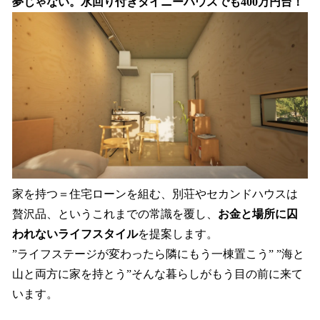
夢じゃない。水回り付きタイニーハウスでも400万円台！
家を持つ＝住宅ローンを組む、別荘やセカンドハウスは
贅沢品、というこれまでの常識を覆し、
お金と場所に囚
われないライフスタイル
を提案します。
”ライフステージが変わったら隣にもう一棟置こう” ”海と
山と両方に家を持とう”そんな暮らしがもう目の前に来て
います。