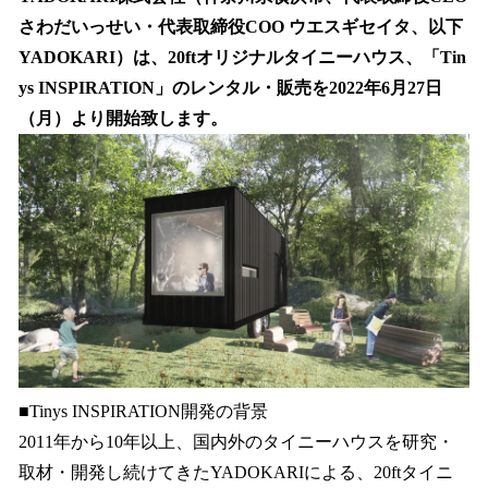
数
さわだいっせい・代表取締役COO ウエスギセイタ、以下
を
YADOKARI）は、20ftオリジナルタイニーハウス、「Tin
読
み
ys INSPIRATION」のレンタル・販売を2022年6月27日
込
（月）より開始致します。
み
中
で
す
■Tinys INSPIRATION開発の背景
2011年から10年以上、国内外のタイニーハウスを研究・
取材・開発し続けてきたYADOKARIによる、20ftタイニ