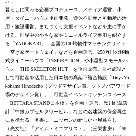
I」。
暮らしに関わる企画プロデュース、メディア運営、小
屋・タイニーハウス企画開発、遊休不動産と可動産の活
用・施設運営、まちづくり支援イベントなどを主に手が
ける。世界中の小さな家やミニマルライフ事例を紹介す
る「YADOKARI」、全国の100均物件マッチングサイト
「空き家ゲートウェイ」などを企画運営。250万円の移動
式タイニーハウス「INSPIRATION」や小屋型スモールハ
ウス「THE SKELETON HUT」を企画販売。自社施設と
して可動産を活用した日本初の高架下複合施設「Tinys Yo
kohama Hinodecho（グッドデザイン賞、ソトノバアワード
場のデザイン賞）」、可動産イベントキッチンスペース
「BETTARA STAND日本橋」を企画・運営。黒川紀章設
計「中銀カプセルタワービル」などの名建築の保全再生
にも携わる。著書に「ニッポンの新しい小屋暮らし」
（光文社）「アイム・ミニマリスト」（三栄書房）「未