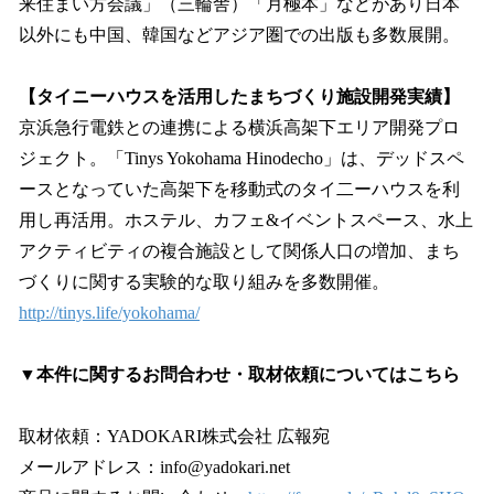
来住まい方会議」（三輪舎）「月極本」などがあり日本
以外にも中国、韓国などアジア圏での出版も多数展開。
【タイニーハウスを活用したまちづくり施設開発実績】
京浜急行電鉄との連携による横浜高架下エリア開発プロ
ジェクト。「Tinys Yokohama Hinodecho」は、デッドスペ
ースとなっていた高架下を移動式のタイ二ーハウスを利
用し再活用。ホステル、カフェ&イベントスペース、水上
アクティビティの複合施設として関係人口の増加、まち
づくりに関する実験的な取り組みを多数開催。
http://tinys.life/yokohama/
▼本件に関するお問合わせ・取材依頼についてはこちら
取材依頼：YADOKARI株式会社 広報宛
メールアドレス：info@yadokari.net