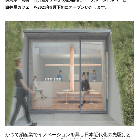
を
白井屋カフェ」を2021年9月下旬にオープンいたします。
読
み
込
み
中
で
す
かつて絹産業でイノベーションを興し日本近代化の先駆けと