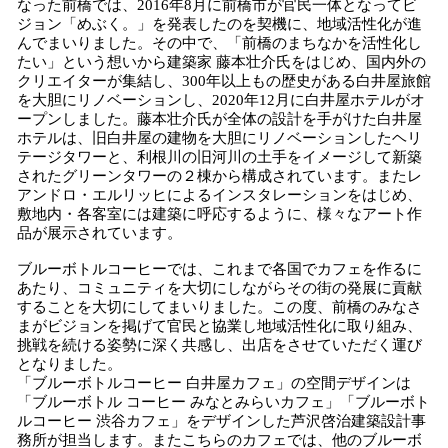
なった前橋では、2016年8月に前橋市が官民一体となってビ
ジョン「めぶく。」を発表したのを契機に、地域活性化が進
んでまいりました。その中で、「前橋のまちなかを活性化し
たい」という想いから建築家 藤本壮介氏をはじめ、国内外の
クリエイターが集結し、300年以上もの歴史がある白井屋旅館
を大胆にリノベーションし、2020年12月に白井屋ホテルがオ
ープンしました。藤本壮介氏が全体の設計を手がけた白井屋
ホテルは、旧白井屋の建物を大胆にリノベーションしたヘリ
テージタワーと、利根川の旧河川の土手をイメージして新築
されたグリーンタワーの２棟から構成されています。またレ
アンドロ・エルリッヒによるインスタレーションをはじめ、
敷地内・各客室には建築に呼応するように、様々なアート作
品が展示されています。
ブルーボトルコーヒーでは、これまで各国でカフェを作るに
あたり、コミュニティを大切にしながらその街の発展に貢献
することを大切にしてまいりました。この度、前橋のみなさ
まがビジョンを掲げて官民と協業し地域活性化に取り組み、
挑戦を続ける姿勢に深く共感し、出店をさせていただく運び
となりました。
「ブルーボトルコーヒー 白井屋カフェ」の空間デザインは
「ブルーボトル コーヒー みなとみらいカフェ」「ブルーボト
ルコーヒー 渋谷カフェ」をデザインした芦沢啓治建築設計事
務所が担当します。またこちらのカフェでは、他のブルーボ