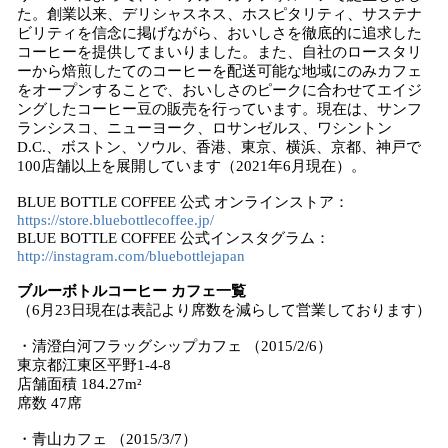
た。創業以来、デリシャスネス、ホスピタリティ、サステナ
ビリティを信念に掲げながら、おいしさを徹底的に追求した
コーヒーを提供してまいりました。また、自社のロースタリ
ーから焙煎したてのコーヒーを配送可能な地域にのみカフェ
をオープンすることで、おいしさのピークに合わせてエイジ
ングしたコーヒー豆の販売を行っています。現在は、サンフ
ランシスコ、ニューヨーク、ロサンゼルス、ワシントン
D.C.、ボストン、ソウル、香港、東京、横浜、京都、神戸で
100店舗以上を展開しています（2021年6月現在）。
BLUE BOTTLE COFFEE 公式 オンラインストア：
https://store.bluebottlecoffee.jp/
BLUE BOTTLE COFFEE 公式インスタグラム：
http://instagram.com/bluebottlejapan
ブルーボトルコーヒー カフェ一覧
（6月23日現在は表記より席数を減らして営業しております）
・清澄白河フラッグシップカフェ （2015/2/6）
東京都江東区平野1-4-8
店舗面積 184.27m²
席数 47席
・青山カフェ （2015/3/7）