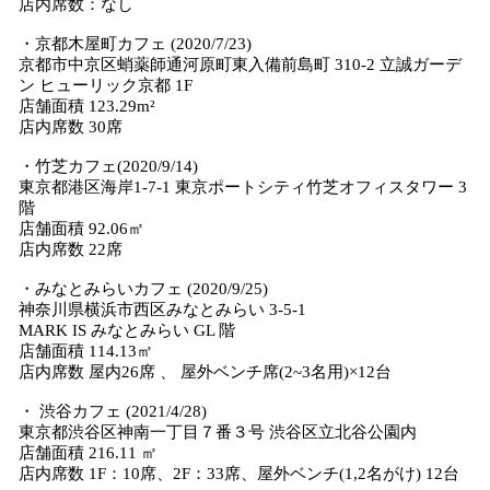
店内席数：なし
・京都木屋町カフェ (2020/7/23)
京都市中京区蛸薬師通河原町東入備前島町 310-2 立誠ガーデ
ン ヒューリック京都 1F
店舗面積 123.29m²
店内席数 30席
・竹芝カフェ(2020/9/14)
東京都港区海岸1-7-1 東京ポートシティ竹芝オフィスタワー 3
階
店舗面積 92.06㎡
店内席数 22席
・みなとみらいカフェ (2020/9/25)
神奈川県横浜市西区みなとみらい 3-5-1
MARK IS みなとみらい GL 階
店舗面積 114.13㎡
店内席数 屋内26席 、 屋外ベンチ席(2~3名用)×12台
・ 渋谷カフェ (2021/4/28)
東京都渋谷区神南一丁目７番３号 渋谷区立北谷公園内
店舗面積 216.11 ㎡
店内席数 1F：10席、2F：33席、屋外ベンチ(1,2名がけ) 12台