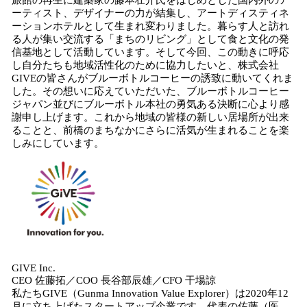
旅館の再生に建築家の藤本壮介氏をはじめとした国内外のア
ーティスト、デザイナーの力が結集し、アートディスティネ
ーションホテルとして生まれ変わりました。暮らす人と訪れ
る人が集い交流する「まちのリビング」として食と文化の発
信基地として活動しています。そして今回、この動きに呼応
し自分たちも地域活性化のために協力したいと、株式会社
GIVEの皆さんがブルーボトルコーヒーの誘致に動いてくれま
した。その想いに応えていただいた、ブルーボトルコーヒー
ジャパン並びにブルーボトル本社の勇気ある決断に心より感
謝申し上げます。これから地域の皆様の新しい居場所が出来
ることと、前橋のまちなかにさらに活気が生まれることを楽
しみにしています。
GIVE Inc.
CEO 佐藤拓／COO 長谷部辰雄／CFO 干場諒
私たちGIVE（Gunma Innovation Value Explorer）は2020年12
月に立ち上げたスタートアップ企業です。代表の佐藤（医