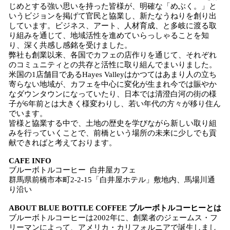
じめとする強い思いを持った皆様が、明確な「めぶく。」と
いうビジョンを掲げて官民と協業し、新たなうねりを創り出
しています。ビジネス、アート、人材育成、と多岐に渡る取
り組みを通じて、地域活性を進めていらっしゃることを知
り、深く共感し感銘を受けました。
弊社も創業以来、各国でカフェの店作りを通じて、それぞれ
のコミュニティとの共存と活性に取り組んでまいりました。
米国の1店舗目であるHayes Valleyはかつてはあまり人の立ち
寄らない地域が、カフェを中心に変化が生まれ今では賑やか
なダウンタウンになっていたり、日本では清澄白河の街の様
子が6年前とは大きく様変わりし、若い年代の方々が移り住ん
でいます。
皆様と協業する中で、土地の歴史を学びながら新しい取り組
みを行っていくことで、前橋という場所の未来に少しでも貢
献できればと考えております。
CAFE INFO
ブルーボトルコーヒー 白井屋カフェ
群馬県前橋市本町2-2-15「白井屋ホテル」敷地内、馬場川通
り沿い
ABOUT BLUE BOTTLE COFFEE ブルーボトルコーヒーとは
ブルーボトルコーヒーは2002年に、創業者のジェームス・フ
リーマンによって、アメリカ・カリフォルニアで誕生しまし