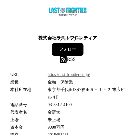
株式会社ラストフロンティア
10
フォロワー
フォロー
RSS
URL
https://last-frontier.co.jp/
業種
金融・保険業
本社所在地
東京都千代田区外神田５－１－２ 末広ビ
ル４F
電話番号
03-5812-4100
代表者名
金野太一
上場
未上場
資本金
9000万円
設立
2015年12月