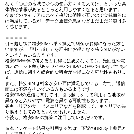
なく「〇〇の地域で◇◇の使い方をする人向け」といった具
体的な情報があるともっと利用しやすくなると思います。
今までのキャリアに比べて格段に値段が安いので金銭面的に
は満足しているが、データ通信の悪さなどまだまだ問題は多
く感じます。
＝＝＝＝＝＝＝＝＝＝＝＝＝＝＝＝＝＝＝＝＝＝＝＝＝＝＝
＝＝＝＝＝
引っ越し後に格安SIMへ乗り換えて料金がお得になった方も
いますが、「引っ越し」を理由にお得になる格安SIMがない
という方もいるようです。
格安SIM単体で考えるとお得には思えなくても、光回線や電
気とのセット割があるワイモバイルやUQモバイルなどであれ
ば、通信に関する総合的な料金がお得になる可能性もありま
す。
また、格安SIMは料金が安い面に満足している一方で、通信
面には不満を抱いている方もいるようです。
格安SIMの通信に関しては、引っ越しをして利用する地域が
異なると入りやすい電波も異なる可能性もあります。
各キャリアのサービスエリアなどを確認して、キャリアの乗
り換えもしてみるといいかもしれません。
今後も、格安SIMの施策に注目していきたいです。
※本アンケート結果を引用する際は、下記のURLを出典元と