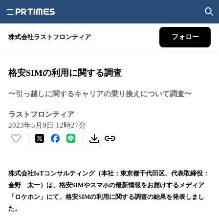
株式会社ラストフロンティア
フォロー
格安SIMの利用に関する調査
〜引っ越しに関するキャリアの乗り換えについて調査〜
ラストフロンティア
2023年5月9日 12時27分
い
い
ね
！
株式会社IoTコンサルティング（本社：東京都千代田区、代表取締役：
数
金野 太一）は、格安SIMやスマホの最新情報をお届けするメディア
を
「ロケホン」にて、格安SIMの利用に関する調査の結果を発表しまし
読
た。
み