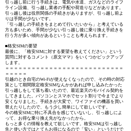
引っ越し前に行う手続きは、電気や水道、ガスなどのライフ
ライン設備、引っ越し業者の手配や荷造りなどがあります。
引っ越し後は役所関係の手続きがありますが、引っ越し前よ
りは手間が少ないです。
「引っ越しの手続きをまとめて行いたいから」と考えている
方も多いため、手間が少ない引っ越し後に乗り換え手続きを
行う方が多い傾向があるということも考えられます。
■格安SIMの要望
最後に、「格安SIMに対する要望を教えてください」という
質問に対するコメント（原文ママ）をいくつかピックアップ
します。
＝＝＝＝＝＝＝＝＝＝＝＝＝＝＝＝＝＝＝＝＝＝＝＝＝＝＝
＝＝＝＝＝
引越のとき自宅のWi-Fiが使えなくなったので、その時の対応
策として期間限定格安SIMなんかがあれば申し込みたかった
引っ越しをして落ち着いたので、最近楽天のモバイル契約を
してきました。パソコンとスマホでセット割りで今までより
安くなりました。手続きが大変で、ワイファイの機器を買い
替えたりしたので、もう少し簡単にして欲しいです。
今の格安SIMに特に不具合を感じていないし、引っ越しによ
って、お得な乗り換え先がなかったから。
もっと多くの情報を教えて欲しいです。格安SIMは引っ越し
先と使い方ではとてもお得になるので「安い」というだけで