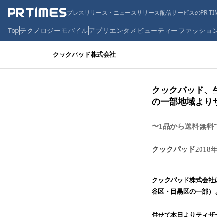
プレスリリース・ニュースリリース配信サービスのPR TIM
Top
テクノロジー
モバイル
アプリ
エンタメ
ビューティー
ファッショ
クックパッド株式会社
クックパッド、
の一部地域より
〜1品から送料無料
クックパッド
2018
クックパッド株式会社
谷区・目黒区の一部）
併せて本日よりティザ