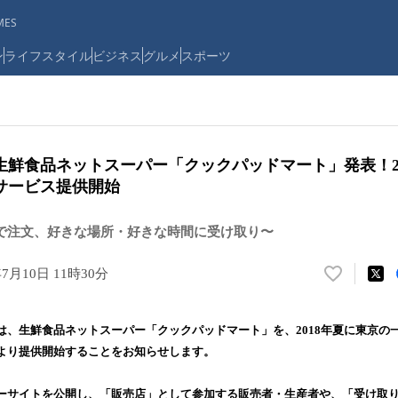
ES
ン
ライフスタイル
ビジネス
グルメ
スポーツ
生鮮食品ネットスーパー「クックパッドマート」発表！20
サービス提供開始
で注文、好きな場所・好きな時間に受け取り〜
年7月10日 11時30分
い
い
ね
は、生鮮食品ネットスーパー「クックパッドマート」を、2018年夏に東京の
！
より提供開始することをお知らせします。
数
を
読
ーサイトを公開し、「販売店」として参加する販売者・生産者や、「受け取