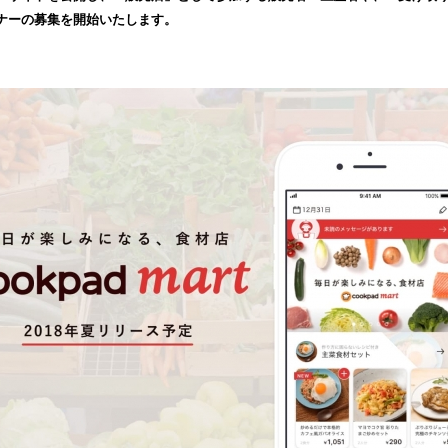
み
ナーの募集を開始いたします。
込
み
中
で
す