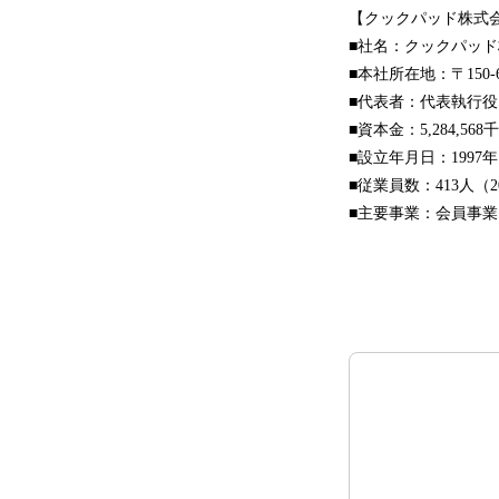
【クックパッド株式
■社名：クックパッ
■本社所在地：〒150-
■代表者：代表執行役
■資本金：5,284,56
■設立年月日：1997年
■従業員数：413人（
■主要事業：会員事