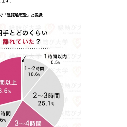
します。
み
中
で
上で「遠距離恋愛」と認識
す