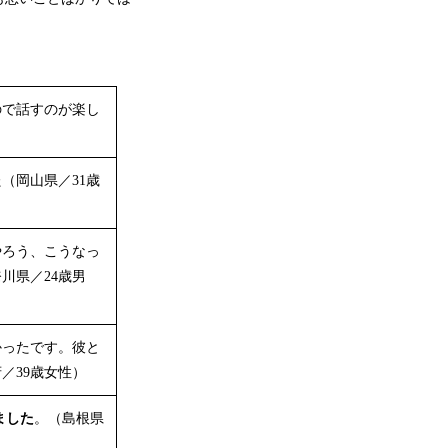
ので話すのが楽し
（岡山県／31歳
やろう、こうなっ
川県／24歳男
かったです。彼と
／39歳女性）
ました
。（島根県