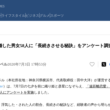
ES
ン
ライフスタイル
ビジネス
グルメ
スポーツ
婚した男女58人に「長続きさせる秘訣」をアンケート調
ベル
2020年7月3日 17時53分
い
い
ね
ベル（本社所在地：神奈川県横浜市、代表取締役：田中大洋）が運営す
！
te/
）は、7月7日の七夕を前に織り姫と彦星になぞらえ、
「遠距離恋愛」
数
を
99人にアンケートを実施
しました。
読
み
、浮気した・された人の割合、長続きの秘訣など、経験者の声から明ら
込