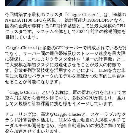
今回構築する最初のクラスタ「Gaggle-Cluster-1」は、96基の
NVIDIA H100 GPUを搭載し、総計算能力190PFLOPSとなる、
国内の企業が専有するGPU計算基盤としては最大規模のGPU
クラスタです。システム全体として2024年前半の稼働開始を
目指しています。
Gaggle-Cluster-1は多数のGPUサーバーで構成されているだけ
でなく、サーバー間の通信帯域及びストレージ速度を最大限
に確保し、これによりクラスタ全体を「単一の計算機」とし
て大規模な学習タスクに最適化させることが最大の特徴で
す。分散並列学習技術を活用することにより、LLMを含む非
常に大規模なパラメータのモデルを高速かつ効率的に学習さ
せることが可能になります。
「Gaggle Cluster」という名称は、雁の群れが力を合わせて大
空を飛ぶ姿から着想を得ており、多数のGPUが集まり、協力
して大規模な計算課題に挑む様をイメージしています。
チューリングは、高速なGaggle Clusterと、スケーラブルなク
ラウド計算資源を活用し、LLMを含む独自の大規模マルチモ
ーダルモデル開発を進め、完全自動運転AIの実現に向けて開
発を加速させてまいります。