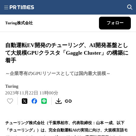
Turing株式会社
フォロー
自動運転EV開発のチューリング、AI開発基盤とし
て大規模GPUクラスタ「Gaggle Cluster」の構築に
着手
～企業専有のGPUリソースとしては国内最大規模～
Turing
2023年11月22日 11時00分
い
い
ね
！
チューリング株式会社（千葉県柏市、代表取締役：山本 一成、以下
数
「チューリング」）は、完全自動運転AIの実現に向け、大規模言語モ
を