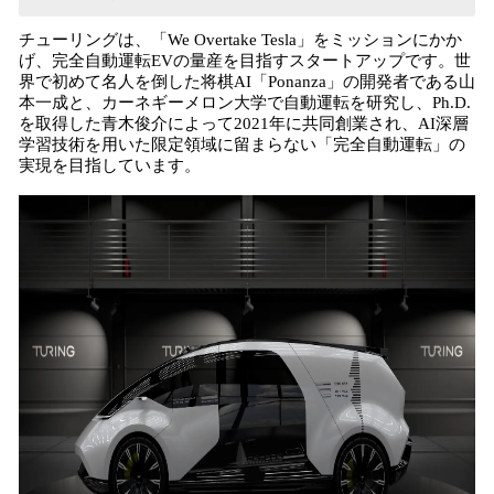
チューリングは、「We Overtake Tesla」をミッションにかか
げ、完全⾃動運転EVの量産を⽬指すスタートアップです。世
界で初めて名人を倒した将棋AI「Ponanza」の開発者である⼭
本⼀成と、カーネギーメロン⼤学で自動運転を研究し、Ph.D.
を取得した⻘⽊俊介によって2021年に共同創業され、AI深層
学習技術を⽤いた限定領域に留まらない「完全自動運転」の
実現を目指しています。