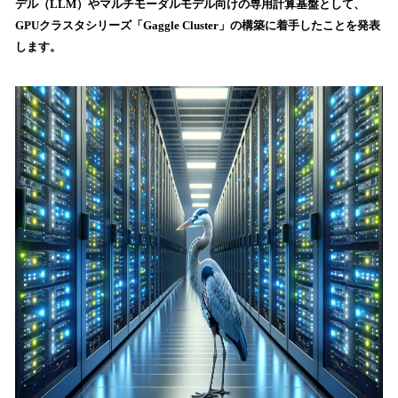
デル（LLM）やマルチモーダルモデル向けの専用計算基盤として、
読
GPUクラスタシリーズ「Gaggle Cluster」の構築に着手したことを発表
み
します。
込
み
中
で
す