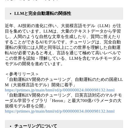
LLMと完全自動運転の関係性
近年、AI技術の進化に伴い、大規模言語モデル（LLM）が注
目を集めています。LLMは、大量のテキストデータから学習
し、人間のような自然な文章を生成したり、質問に答えたり
することができるAIモデルです。チューリングは、完全自動
運転の実現には人間と同等以上にこの世界を理解した自動運
転AIが必要であると考え、言語を通じて極めて高いレベルで
この世界を認知・理解している、LLMを含むマルチモーダル
モデルの開発を進めています。
＜参考リリース＞
「自動運転EV開発のチューリング、自動運転のための国産LL
M（大規模言語モデル）開発に着手」
https://prtimes.jp/main/html/rd/p/000000024.000098132.html
「自動運転EV開発のチューリング、日英言語対応のマルチモ
ーダル学習ライブラリ「Heron」と最大700億パラメータの大
規模モデル群を公開」
https://prtimes.jp/main/html/rd/p/000000034.000098132.html
チューリングについて