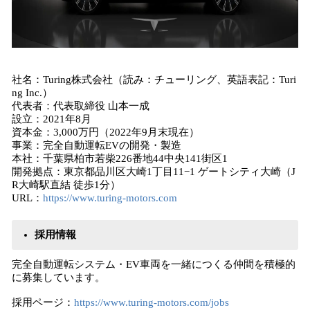
社名：Turing株式会社（読み：チューリング、英語表記：Turi
ng Inc.）
代表者：代表取締役 ⼭本⼀成
設⽴：2021年8⽉
資本⾦：3,000万円（2022年9⽉末現在）
事業：完全自動運転EVの開発・製造
本社：千葉県柏市若柴226番地44中央141街区1
開発拠点：東京都品川区大崎1丁目11−1 ゲートシティ大崎（J
R大崎駅直結 徒歩1分）
URL：
https://www.turing-motors.com
採⽤情報
完全⾃動運転システム・EV⾞両を⼀緒につくる仲間を積極的
に募集しています。
採⽤ページ：
https://www.turing-motors.com/jobs