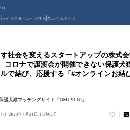
ES
ン
ライフスタイル
ビジネス
グルメ
スポーツ
らす社会を変えるスタートアップの株式会
TO、コロナで譲渡会が開催できない保護犬
ルで結び、応援する「#オンラインお結
保護犬猫マッチングサイト「OMUSUBI」
コト）
2020年4月21日 15時02分
い
い
ね