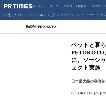
プレスリリース・ニュースリリース配信サービスのPR TIM
Top
テクノロジー
モバイル
アプリ
エンタメ
ビューティー
ファッショ
株式会社PETOKOTO
ペットと暮
PETOKO
に。ソーシャ
ェクト実施
日本最大級の審査制
PETOKOTO（ペト