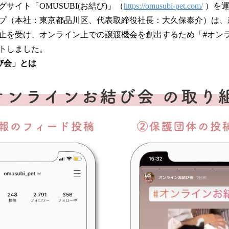
サイト「OMUSUBI(お結び)」（
https://omusubi-pet.com/
）を運
！
数
プ（本社：東京都品川区、代表取締役社長：大久保泰介）は、
を
止を受け、オンライン上での譲渡機会を創出するため「#オン
読
トしました。
み
込
び会」とは
み
中
で
す