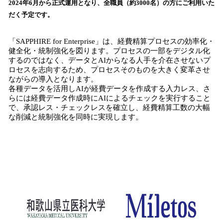
2024年6月から正式運用となり、全職員（約3000名）の方にご利用いた
込
だく予定です。
み
中
で
「SAPPHIRE for Enterprise」は、経費精算プロセスの効率化・
す
健全化・統制強化を図ります。プロセスの一部をデジタル化
するのではなく、データとAIからなる人手を介在させないプ
ロセスを志向するため、プロセスそのものを大きく変革させ
ながらの導入となります。
各種データを活用しAIが経費データを作成する入力レス、さ
らには経費データ作成時にAIによるチェックを実行すること
で、承認レス・チェックレスを確立し、経費精算工数の大幅
な削減と統制強化を同時に実現します。