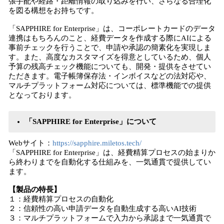
張手配や経路・距離情報の取り込みを行い、さらなる合理化
を図る構想をお持ちです。
「SAPPHIRE for Enterprise」は、コーポレートカードのデータ
連携はもちろんのこと、経費データを作成する際にAIによる
事前チェックを行うことで、申請や承認の簡素化を実現しま
す。また、高度なカスタマイズを得意としているため、個人
予算の残高チェック機能についても、開発・提供をさせてい
ただきます。電子帳簿保存法・インボイスなどの法対応や、
マルチプラットフォーム対応については、標準機能での提供
となっております。
「SAPPHIRE for Enterprise」について
Webサイト：
https://sapphire.miletos.tech/
「SAPPHIRE for Enterprise」は、経費精算プロセスの始まりか
ら終わりまでを自動化する仕組みを、一気通貫で提供してい
ます。
【製品の特長】
１：経費精算プロセスの自動化
２：信頼性の高い申請データを自動生成する高いAI技術
３：マルチプラットフォームで入力から承認まで一気通貫で