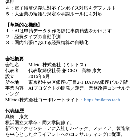
処理
４：電子帳簿保存法対応インボイス対応もデフォルト
５：大企業の複雑な規定や承認ルールにも対応
【革新的な機能】
１：AIは申請データを作る際に事前精査をかけます
２：経費タイプの自動予測
３：国内出張における経費精算の自動化
会社概要
会社名 Miletos株式会社（ミレトス）
代表者 代表取締役社長 兼 CEO 髙橋 康文
設立 2016年6月
所在地 東京都中央区銀座6丁目2-1 DAIWA銀座ビル７階
事業内容 AIプロダクトの開発／運営、業務改善コンサルテ
ィング
Miletos株式会社コーポレートサイト：
https://miletos.tech
代表経歴
髙橋 康文
横浜国立大学卒・同大学院修了。
新卒でアクセンチュアに入社しハイテク、メディア、製造業
を中心としたクライアントへのコンサルティングに従事。