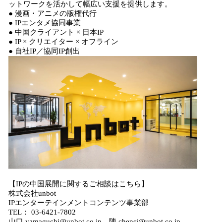
ットワークを活かして幅広い支援を提供します。
● 漫画・アニメの版権代行
● IPエンタメ協同事業
● 中国クライアント × 日本IP
● IP × クリエイター × オフライン
● 自社IP／協同IP創出
【IPの中国展開に関するご相談はこちら】
株式会社unbot
IPエンターテインメントコンテンツ事業部
TEL： 03-6421-7802
山口 yamaguchi@unbot.co.jp、陳 chensi@unbot.co.jp