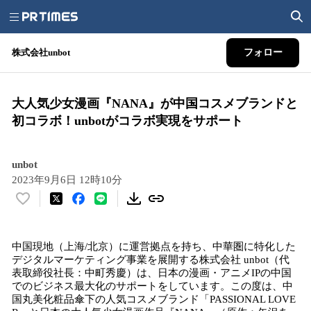
株式会社unbot
フォロー
大人気少女漫画『NANA』が中国コスメブランドと
初コラボ！unbotがコラボ実現をサポート
unbot
2023年9月6日 12時10分
い
い
ね
中国現地（上海/北京）に運営拠点を持ち、中華圏に特化した
！
デジタルマーケティング事業を展開する株式会社 unbot（代
数
表取締役社⻑：中町秀慶）は、⽇本の漫画・アニメIPの中国
を
でのビジネス最⼤化のサポートをしています。この度は、中
読
国丸美化粧品傘下の⼈気コスメブランド「PASSIONAL LOVE
み