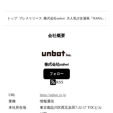
トップ
プレスリリース
株式会社unbot
大人気少女漫画『NANA』が中
会社概要
株式会社unbot
13
フォロワー
フォロー
RSS
URL
https://unbot.co.jp
業種
情報通信
本社所在地
東京都品川区西五反田7-22-17 TOCビル