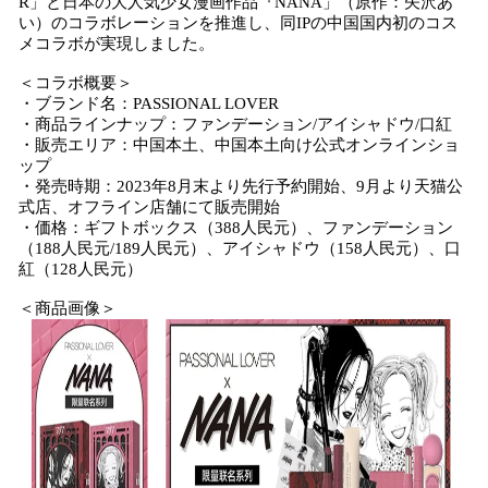
R」と⽇本の大人気少女漫画作品『NANA」（原作：矢沢あ
込
い）のコラボレーションを推進し、同IPの中国国内初のコス
み
メコラボが実現しました。
中
＜コラボ概要＞
で
・ブランド名：PASSIONAL LOVER
す
・商品ラインナップ：ファンデーション/アイシャドウ/口紅
・販売エリア：中国本⼟、中国本⼟向け公式オンラインショ
ップ
・発売時期：2023年8⽉末より先行予約開始、9月より天猫公
式店、オフライン店舗にて販売開始
・価格：ギフトボックス（388人民元）、ファンデーション
（188人民元/189人民元）、アイシャドウ（158人民元）、口
紅（128人民元）
＜商品画像＞