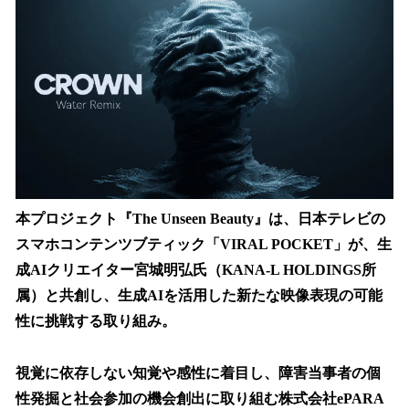
数
を
読
み
込
み
中
で
す
本プロジェクト『The Unseen Beauty』は、日本テレビの
スマホコンテンツブティック「VIRAL POCKET」が、生
成AIクリエイター宮城明弘氏（KANA-L HOLDINGS所
属）と共創し、生成AIを活用した新たな映像表現の可能
性に挑戦する取り組み。
視覚に依存しない知覚や感性に着目し、障害当事者の個
性発掘と社会参加の機会創出に取り組む株式会社ePARA