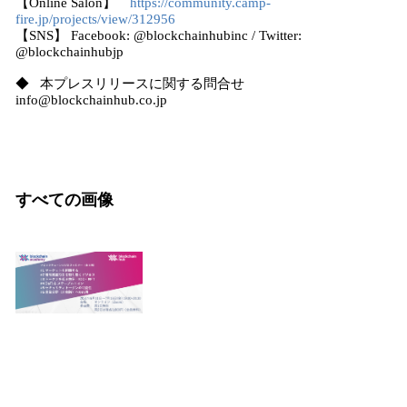
【Online Salon】
https://community.camp-
fire.jp/projects/view/312956
【SNS】 Facebook: @blockchainhubinc / Twitter:
@blockchainhubjp
◆ 本プレスリリースに関する問合せ
info@blockchainhub.co.jp
すべての画像