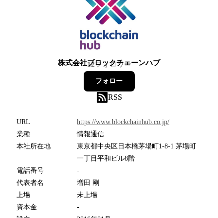
株式会社ブロックチェーンハブ
12
フォロワー
フォロー
RSS
URL
https://www.blockchainhub.co.jp/
業種
情報通信
本社所在地
東京都中央区日本橋茅場町1-8-1 茅場町
一丁目平和ビル8階
電話番号
-
代表者名
増田 剛
上場
未上場
資本金
-