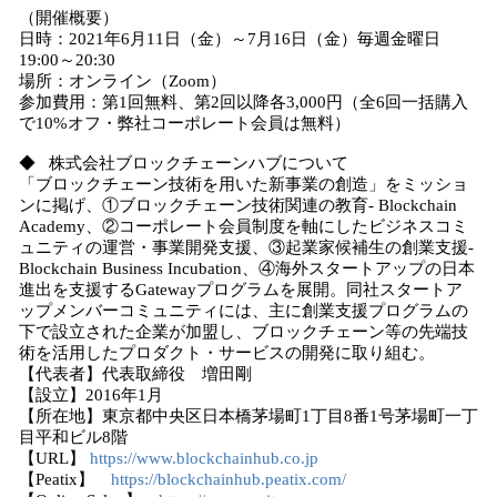
（開催概要）
日時：2021年6月11日（金）～7月16日（金）毎週金曜日
19:00～20:30
場所：オンライン（Zoom）
参加費用：第1回無料、第2回以降各3,000円（全6回一括購入
で10%オフ・弊社コーポレート会員は無料）
◆ 株式会社ブロックチェーンハブについて
「ブロックチェーン技術を用いた新事業の創造」をミッショ
ンに掲げ、①ブロックチェーン技術関連の教育- Blockchain
Academy、②コーポレート会員制度を軸にしたビジネスコミ
ュニティの運営・事業開発支援、③起業家候補生の創業支援-
Blockchain Business Incubation、④海外スタートアップの日本
進出を支援するGatewayプログラムを展開。同社スタートア
ップメンバーコミュニティには、主に創業支援プログラムの
下で設立された企業が加盟し、ブロックチェーン等の先端技
術を活用したプロダクト・サービスの開発に取り組む。
【代表者】代表取締役 増田剛
【設立】2016年1月
【所在地】東京都中央区日本橋茅場町1丁目8番1号茅場町一丁
目平和ビル8階
【URL】
https://www.blockchainhub.co.jp
【Peatix】
https://blockchainhub.peatix.com/