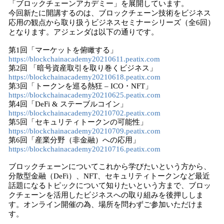
「ブロックチェーンアカデミー」を展開しています。
今回新たに開講するのは、ブロックチェーン技術をビジネス
応用の観点から取り扱うビジネスセミナーシリーズ（全6回）
となります。アジェンダは以下の通りです。
第1回「マーケットを俯瞰する」
https://blockchainacademy20210611.peatix.com
第2回 「暗号資産取引を取り巻くビジネス」
https://blockchainacademy20210618.peatix.com
第3回「トークンを巡る熱狂 – ICO・NFT」
https://blockchainacademy20210625.peatix.com
第4回「DeFi & ステーブルコイン」
https://blockchainacademy20210702.peatix.com
第5回「セキュリティトークンの可能性」
https://blockchainacademy20210709.peatix.com
第6回「産業分野（非金融）への応用」
https://blockchainacademy20210716.peatix.com
ブロックチェーンについてこれから学びたいという方から、
分散型金融（DeFi）、NFT、セキュリティトークンなど最近
話題になるトピックについて知りたいという方まで、ブロッ
クチェーンを活用したビジネスへの取り組みを後押ししま
す。オンライン開催の為、場所を問わずご参加いただけま
す。