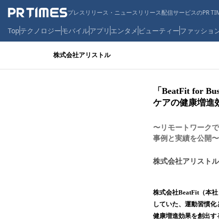
プレスリリース・ニュースリリース配信サービスのPR TIM
Top
テクノロジー
モバイル
アプリ
エンタメ
ビューティー
ファッショ
株式会社アリストル
「BeatFit 
ケアの健康増進
〜リモートワークでも手
事例と実績を公開〜
株式会社アリストル
株式会社BeatFit
していた、運動習慣化とス
健康増進効果を創出す