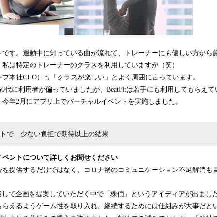
トです。運動中に知っている曲が流れて、トレーナーにも優しい方から
。私は特定のトレーナーのクラスを利用していますが（笑）
ープ本社CHO）も「クラスが楽しい」とよく周囲に言っています。
-50代に利用者が偏っていましたが、BeatFitは若手にも利用してもらえ
、今年2月にアプリ上でバーチャルイベントを実施しました。
トで、少ない負担で期待以上の結果
イベントについて詳しくお聞せください
会を提供するだけではなく、コロナ禍のコミュニケーション不足解消も
者に相談して企画を提案していただく中で「株価」というアイディアが出ま
もらえるようゲーム性を取り入れ、継続するためには仕組みが大事だと