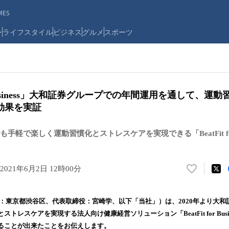
ES
ン
ライフスタイル
ビジネス
グルメ
スポーツ
for Business」大和証券グループでの年間運用を通して、
効果を実証
軽で楽しく運動習慣化とストレスケアを実現できる「BeatFit for B
2021年6月2日 12時00分
い
い
ね
（本社：東京都渋谷区、代表取締役：宮崎学、以下「当社」）は、2020年より大
！
トレスケアを実現する法人向け健康経営ソリューション「BeatFit for Busi
数
ることが出来たことをお伝えします。
を