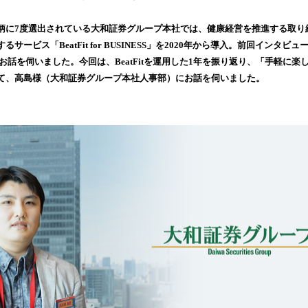
読
み
柄に7度選出されている大和証券グループ本社では、健康経営を推進する取り
込
サービス「BeatFit for BUSINESS」を2020年から導入。前回インタビ
み
直後のお話を伺いました。今回は、BeatFitを運用した1年を振り返り、「手軽に
中
て、高島様（大和証券グループ本社人事部）にお話を伺いました。
で
す