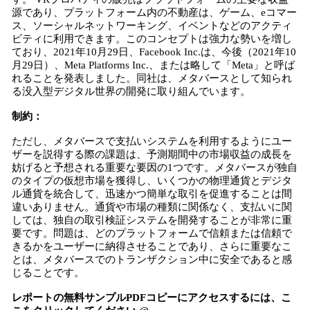
源であり、プラットフォーム内の不動産は、ゲーム、eコマー
ス、ソーシャルネットワーキング、イベントなどのアクティ
ビティに利用できます。このコンセプトは強力な勢いを増し
ており、2021年10月29日、Facebook Inc.は、今後（2021年10
月29日）、Meta Platforms Inc.、または略して「Meta」と呼ば
れることを発表しました。同社は、メタバースとして知られ
る没入型デジタル世界の開発に取り組んでいます。
制約：
ただし、メタバースで支払いシステムを利用するようにユー
ザーを説得する際の課題は、予測期間中の市場収益の成長を
妨げると予想される重要な要因の1つです。メタバースが独自
のタイプの仮想市場を獲得し、いくつかの物理通貨とデジタ
ル通貨を統合して、迅速かつ簡単な取引を促進することは間
違いありません。通貨や市場の種類に関係なく、支払いに関
しては、独自の取引検証システムを開発することが非常に重
要です。問題は、どのプラットフォームで信頼または信頼で
きるかをユーザーに納得させることであり、さらに重要なこ
とは、メタバースでのトランザクション中に安全であると感
じることです。
レポートの無料サンプルPDFコピーにアクセスするには、こ