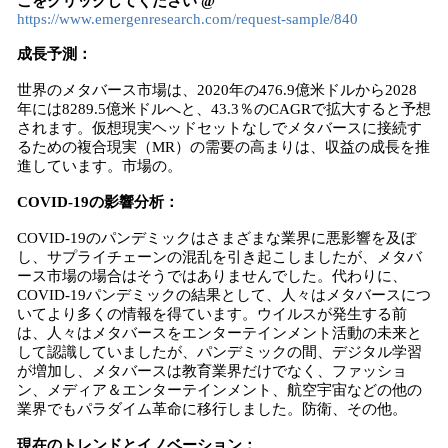
こをクリックしてください @
https://www.emergenresearch.com/request-sample/840
成長予測：
世界のメタバース市場は、2020年の476.9億米ドルから2028
年には8289.5億米ドルへと、43.3％のCAGRで拡大すると予想
されます。仮想現実ヘッドセットなしでメタバースに接続す
るための複合現実（MR）の需要の高まりは、収益の成長を推
進しています。市場の。
COVID-19の影響分析：
COVID-19のパンデミックはさまざまな業界に悪影響を及ぼ
し、サプライチェーンの混乱を引き起こしましたが、メタバ
ース市場の場合はそうではありませんでした。代わりに、
COVID-19パンデミックの結果として、人々はメタバースにつ
いてより多くの情報を得ています。ウイルスが発生する前
は、人々はメタバースをエンターテインメント活動の未来と
して認識していましたが、パンデミックの間、デジタル学習
が増加し、メタバースは教育業界だけでなく、ファッショ
ン、メディア＆エンターテインメント、航空宇宙などの他の
業界でもパラダイム革命に移行しました。防衛、その他。
現在のトレンドとイノベーション：