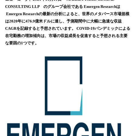
数
CONSULTING LLP のグループ会社である Emergen Researchは
を
Emergen Researchの最新の分析によると、世界のメタバース市場規模
読
は2020年に476.9億米ドルに達し、予測期間中に大幅に急速な収益
み
CAGRを記録すると予想されています。 COVID-19パンデミックによる
込
在宅勤務の増加傾向は、市場の収益成長を促進すると予想される主要
み
な要因の1つです。
中
で
す