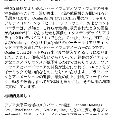
手頃な価格でより優れたハードウェアとソフトウェアの可用
性を高めることで、近い将来、市場の成長機会が開かれると
予想されます。 OculusRiftおよびHTCHive用のバーチャルリ
アリティ（VR）ヘッドセット、ソフトウェア、およびコント
ローラーは、以前は、これらが最初に販売されたときの価格
が約4,000米ドルであった最も高価なエクステンデッドリアリ
ティ（XR）デバイスの1つでした。 Google、Sony、HTC、お
よびOculusは、かなり手頃な価格のバーチャルリアリティヘ
ッドギアを製造しているハードウェアメーカーの1つです。
Oculus Quest 2セットを299米ドルで購入できるようになりま
した。ただし、価格が安いからといって、顧客のダイナミッ
クなエクスペリエンスが低下するわけではありません。ソフ
トウェアとハ​​ードウェアの開発が進むにつれて、VRはよりダ
イナミックで魅力的なものになりつつあります。グラフィッ
クとアニメーションの進歩、感覚の向上、触覚フィードバッ
ク、動きの改善はすべてVR体験を豊かにし、その採用の増加
に貢献しています。
地理的見通し：
アジア太平洋地域のメタバース市場は、Tencent Holdings
Ltd.、ByteDance Ltd.、NetEase、Inc。などの主要な市場プレ
ーヤーが、領域。さらに、メタバースプラットフォームを開