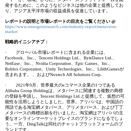
発するために、このようなビジネスは他の企業と提携してお
り、アジア太平洋市場の収益成長を促進しています。
レポートの説明と市場レポートの目次をご覧ください @
https://www.emergenresearch.com/industry-report/metaverse-
market
戦略的イニシアチブ：
· グローバル市場レポートに含まれる企業には、
Facebook、Inc.、Tencent Holdings Ltd.、ByteDance Ltd.、
NetEase、Inc.、Nvidia Corporation、Epic Games、Inc.、
Roblox Corporation、Unity Technologies、Inc.、LilithGamesが
含まれます。 、およびNextech AR Solutions Corp.
· 2021年9月、世界最大のeコマース企業の1つである
Alibaba Group Holdingは、メタバースに関連する複数の商標
の登録を申請し、Tencent Holdings Ltd.と提携して、仮想の可
能性を活用しようとしました。世界。アリババは、中国語の
用語である淘宝網メタバース、アリメタバース、および丁丁
メタバースの商標出願を行いました。淘宝網はアリババの主
要なオンラインマーケットプレイスのブランドになるでしょ
う。一方、DingTalkは同社のチャットプラットフォームのブ
ランドです。