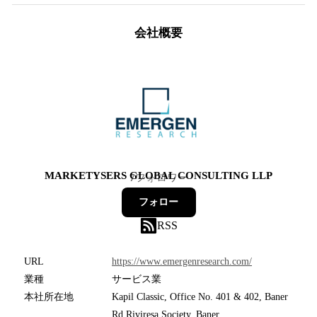
会社概要
MARKETYSERS GLOBAL CONSULTING LLP
7
フォロワー
フォロー
RSS
URL
https://www.emergenresearch.com/
業種
サービス業
本社所在地
Kapil Classic, Office No. 401 & 402, Baner
Rd Riviresa Society, Baner