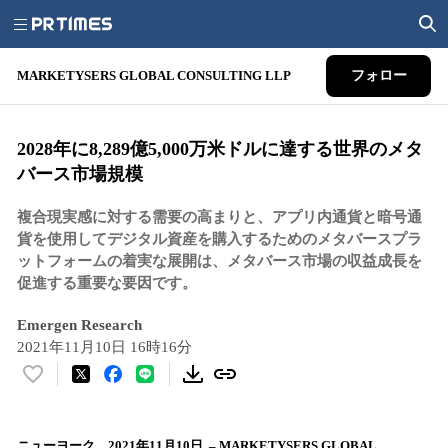
MARKETYSERS GLOBAL CONSULTING LLP
フォロー
2028年に8,289億5,000万米ドルに達する世界のメタ
バース市場規模
複合現実感に対する需要の高まりと、アプリ内通貨と暗号通
貨を使用してデジタル資産を購入するためのメタバースプラ
ットフォームの着実な展開は、メタバース市場の収益成長を
促進する重要な要因です。
Emergen Research
2021年11月10日 16時16分
い
い
ね
！
ニューヨーク、2021年11月10日 – MARKETYSERS GLOBAL