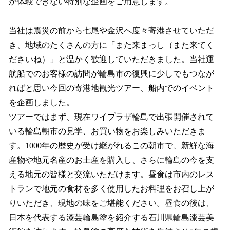
か体験できない特別な企画をご用意します。
当社は震災の前から七尾や金沢へ度々寄港させていただ
き、地域のたくさんの方に「また来まっし（また来てく
ださいね）」と温かく歓迎していただきました。当社運
航船でのお客様の訪問が輪島市の復興に少しでもつなが
ればと思い今回の寄港地観光ツアー、船内でのイベント
を企画しました。
ツアーではまず、現在ワイプラザ輪島で出張開催されて
いる輪島朝市の見学、お買い物をお楽しみいただきま
す。1000年の歴史が受け継がれるこの朝市で、新鮮な海
産物や地元名産のお土産を購入し、さらに輪島の今を支
える地元の皆様と交流いただけます。昼食は市内のレス
トランで地元の食材を多く使用したお料理をお召し上が
りいただき、現地の味をご堪能ください。昼食の後は、
日本を代表する漆芸輪島塗を紹介する石川県輪島漆芸美