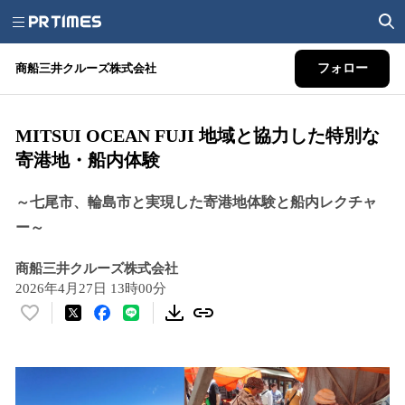
商船三井クルーズ株式会社
フォロー
MITSUI OCEAN FUJI 地域と協力した特別な
寄港地・船内体験
～七尾市、輪島市と実現した寄港地体験と船内レクチャ
ー～
商船三井クルーズ株式会社
2026年4月27日 13時00分
い
い
ね
！
数