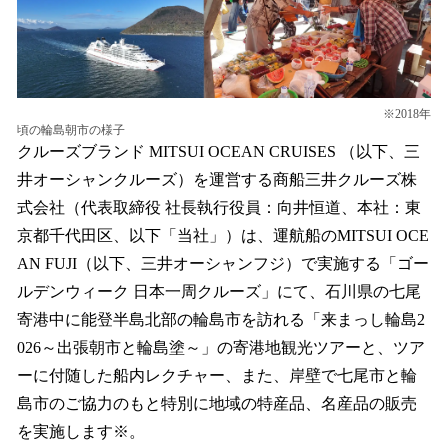
を
読
み
込
み
※2018年
中
頃の輪島朝市の様子
で
クルーズブランド MITSUI OCEAN CRUISES （以下、三
す
井オーシャンクルーズ）を運営する商船三井クルーズ株
式会社（代表取締役 社長執行役員：向井恒道、本社：東
京都千代田区、以下「当社」）は、運航船のMITSUI OCE
AN FUJI（以下、三井オーシャンフジ）で実施する「ゴー
ルデンウィーク 日本一周クルーズ」にて、石川県の七尾
寄港中に能登半島北部の輪島市を訪れる「来まっし輪島2
026～出張朝市と輪島塗～」の寄港地観光ツアーと、ツア
ーに付随した船内レクチャー、また、岸壁で七尾市と輪
島市のご協力のもと特別に地域の特産品、名産品の販売
を実施します※。