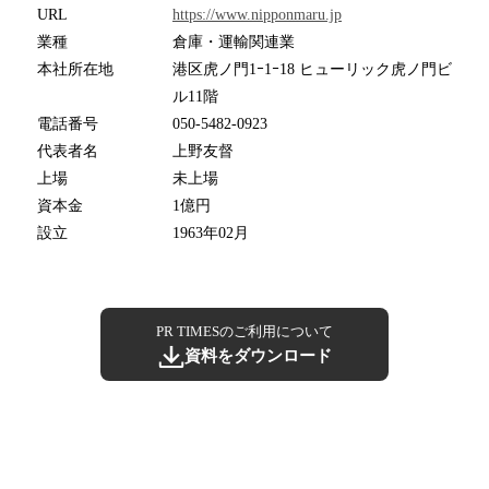
URL
https://www.nipponmaru.jp
業種
倉庫・運輸関連業
本社所在地
港区虎ノ門1ｰ1ｰ18 ヒューリック虎ノ門ビ
ル11階
電話番号
050-5482-0923
代表者名
上野友督
上場
未上場
資本金
1億円
設立
1963年02月
PR TIMESのご利用について
資料をダウンロード