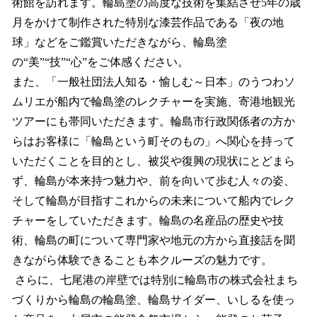
術館を訪れます。輪島塗の高度な技術を集結させ5年の歳
月をかけて制作された特別な漆芸作品である「夜の地
球」などをご鑑賞いただきながら、輪島塗
の“美”“技”“心”をご体感ください。
また、「一般社団法人知る・愉しむ～日本」のうつわソ
ムリエが船内で輪島塗のレクチャーを実施、寄港地観光
ツアーにも帯同いただきます。輪島市行政関係者の方か
らはお客様に「輪島という町そのもの」へ関心を持って
いただくことを目的とし、被災や復興の現状にとどまら
ず、輪島が本来持つ魅力や、前を向いて歩む人々の姿、
そして輪島が目指すこれからの未来について船内でレク
チャーをしていただきます。輪島の名産品の歴史や技
術、輪島の町について専門家や地元の方から直接話を聞
きながら体験できることも本クルーズの魅力です。
さらに、七尾港の岸壁では特別に輪島市の株式会社まち
づくりから輪島の輪島塗、輪島サイダー、いしるを使っ