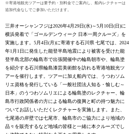
※寄港地観光ツアーは要予約・別料金でご案内し、船内レクチャーは
追加代金なしでご参加いただけます。
三井オーシャンフジは2026年4月29日(水)～5月10日(日)に
横浜発着で「ゴールデンウィーク 日本一周クルーズ」を
実施します。5月4日(月)に寄港する石川県 七尾では、2024
年1月1日に発生した能登半島地震により被害を受けた能
登半島北部の輪島市で出張開催中の輪島朝市や、輪島塗
を紹介する石川県輪島漆芸美術館を訪れる寄港地観光ツ
アーを催行します。ツアーに加え船内では、うつわソム
リエ資格を発行している「一般社団法人知る・愉しむ～
日本」のうつわソムリエによる輪島塗のレクチャー、輪
島市行政関係者の方による輪島の復興と町の持つ魅力に
ついてお話しいただくレクチャーを実施します。また、
七尾港の岸壁では七尾市、輪島市のご協力により地域の
品々を販売するなど地域の皆様と一緒に本クルーズでし