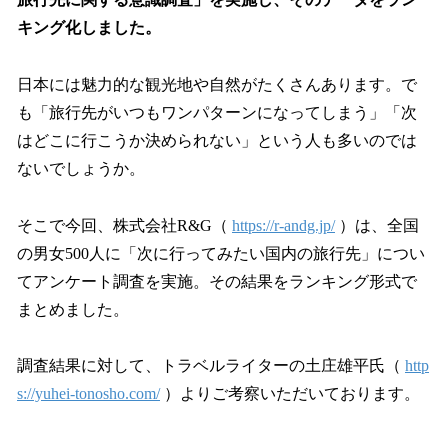
読
み
キング化しました。
込
み
日本には魅力的な観光地や自然がたくさんあります。で
中
で
も「旅行先がいつもワンパターンになってしまう」「次
す
はどこに行こうか決められない」という人も多いのでは
ないでしょうか。
そこで今回、株式会社R&G（
https://r-andg.jp/
）は、全国
の男女500人に「次に行ってみたい国内の旅行先」につい
てアンケート調査を実施。その結果をランキング形式で
まとめました。
調査結果に対して、トラベルライターの土庄雄平氏（
http
s://yuhei-tonosho.com/
）よりご考察いただいております。