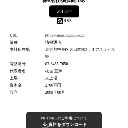
株式会社Amazing Day
18
フォロワー
フォロー
RSS
URL
https://amazingday.co.jp/
業種
情報通信
本社所在地
東京都中央区東日本橋3-3-3 アネラビル
5F
電話番号
03-6455-7650
代表者名
枝吉 宣輝
上場
未上場
資本金
2700万円
設立
2009年08月
PR TIMESのご利用について
資料をダウンロード