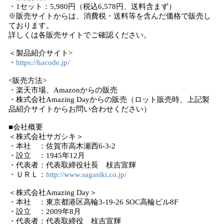
・1セット：5,980円（税込6,578円、送料含まず）
※販売サイトからは、消費税・送料等を含んだ価格で販売し
ております。
詳しくは各販売サイトでご確認ください。
＜製品紹介サイト>
・
https://hacode.jp/
<販売方法>
・楽天市場、Amazonからの販売
・株式会社Amazing Dayからの販売（ロット販売時、上記製
品紹介サイトからお問い合わせください）
■会社概要
＜株式会社サガシキ＞
・本社 ：佐賀市高木瀬西6-3-2
・設立 ：1945年12月
・代表者：代表取締役社長 枝吉宣輝
・ＵＲＬ：
http://www.sagasiki.co.jp/
＜株式会社Amazing Day＞
・本社 ：東京都港区高輪3-19-26 SOC高輪ビル8F
・設立 ：2009年8月
・代表者：代表取締役 枝吉宣輝