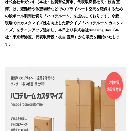
！
株式会社サガシキ（本社：佐賀県佐賀市、代表取締役社長：枝吉 宣
数
輝）は、避難所や休憩場所などでのプライベート空間を確保するため
を
の段ボール製間仕切り「ハコデルーム」を提供しております。今般、
読
現場でのカスタマイズ性を向上した新タイプ「ハコデルーム カスタマ
み
イズ」をラインアップ追加し、本日より株式会社Amazing Day（本
込
社：東京都港区、代表取締役：枝吉 宣輝）から販売を開始いたしま
み
す。
中
で
す