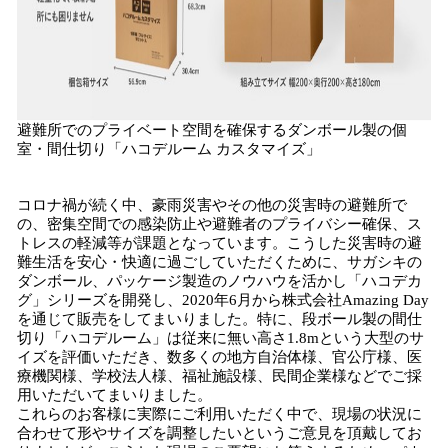
避難所でのプライベート空間を確保するダンボール製の個
室・間仕切り「ハコデルーム カスタマイズ」
コロナ禍が続く中、豪雨災害やその他の災害時の避難所で
の、密集空間での感染防止や避難者のプライバシー確保、ス
トレスの軽減等が課題となっています。こうした災害時の避
難生活を安心・快適に過ごしていただくために、サガシキの
ダンボール、パッケージ製造のノウハウを活かし「ハコデカ
グ」シリーズを開発し、2020年6月から株式会社Amazing Day
を通じて販売をしてまいりました。特に、段ボール製の間仕
切り「ハコデルーム」は従来に無い高さ1.8mという大型のサ
イズを評価いただき、数多くの地方自治体様、官公庁様、医
療機関様、学校法人様、福祉施設様、民間企業様などでご採
用いただいてまいりました。
これらのお客様に実際にご利用いただく中で、現場の状況に
合わせて形やサイズを調整したいというご意見を頂戴してお