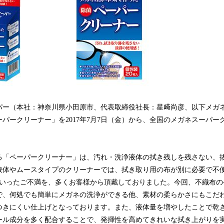
読
み
込
み
中
で
す
パー（本社：神奈川県小田原市、代表取締役社長：星﨑尚彦、以下メガ
パークリーナー」を2017年7月7日（金）から、全国のメガネスーパー
る「ペーパークリーナー」は、汚れ・洗浄液体の拭き残しを残さない、
液体やムースタイプのクリーナーでは、拭き取り用の布が別に必要で不
･といったご不満を、多くお客様から頂戴しておりました。今回、不織布
で、何処でも簡単にメガネの洗浄ができる他、素材の柔らかさにもこだ
つきにくい仕上げとなっております。また、液体量を増やしたことで乾
ール成分を多く配合することで、発揮性を高めてきれいな拭き上がりを