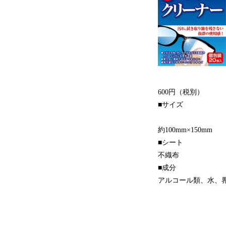
600円（税別）
■サイズ
約100mm×150mm
■シート
不織布
■成分
アルコール類、水、