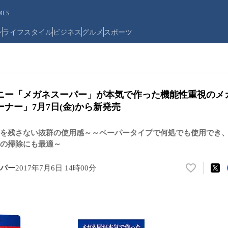
ES
ン
ライフスタイル
ビジネス
グルメ
スポーツ
ニー「メガネスーパー」が本気で作った機能性重視のメ
ナー」7月7日(金)から新発売
を残さない抜群の使用感～～ペーパータイプで何処でも使用でき、
の掃除にも最適～
パー
2017年7月6日 14時00分
い
い
ね
！
数
を