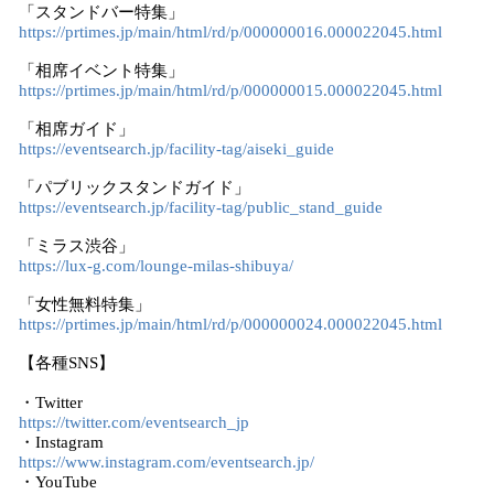
「スタンドバー特集」
https://prtimes.jp/main/html/rd/p/000000016.000022045.html
「相席イベント特集」
https://prtimes.jp/main/html/rd/p/000000015.000022045.html
「相席ガイド」
https://eventsearch.jp/facility-tag/aiseki_guide
「パブリックスタンドガイド」
https://eventsearch.jp/facility-tag/public_stand_guide
「ミラス渋谷」
https://lux-g.com/lounge-milas-shibuya/
「女性無料特集」
https://prtimes.jp/main/html/rd/p/000000024.000022045.html
【各種SNS】
・Twitter
https://twitter.com/eventsearch_jp
・Instagram
https://www.instagram.com/eventsearch.jp/
・YouTube