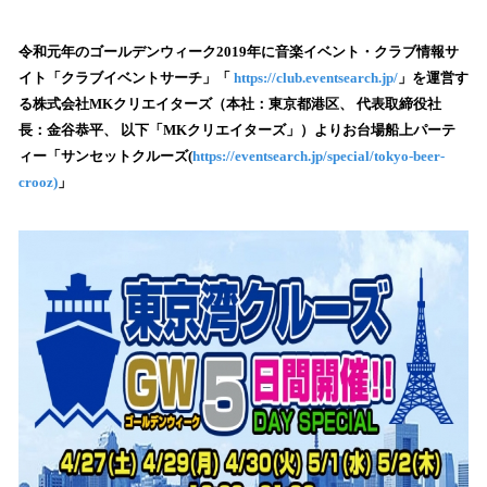
い
ね
！
令和元年のゴールデンウィーク2019年に音楽イベント・クラブ情報サ
数
イト「クラブイベントサーチ」「
https://club.eventsearch.jp/
」を運営す
を
る株式会社MKクリエイターズ（本社：東京都港区、 代表取締役社
読
長：金谷恭平、 以下「MKクリエイターズ」）よりお台場船上パーテ
み
ィー「サンセットクルーズ(
https://eventsearch.jp/special/tokyo-beer-
込
crooz)
」
み
中
で
す