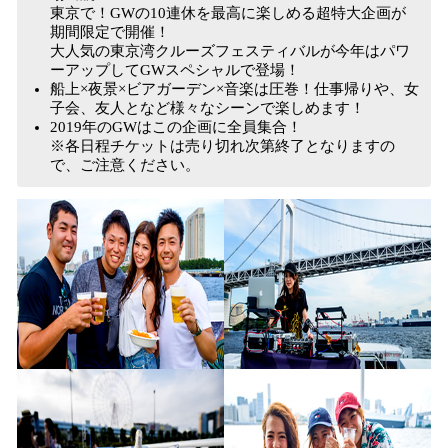
東京で！GWの10連休を最高に楽しめる超特大企画が
期間限定で開催！
大人気の東京湾クルーズフェスティバルが今年はパワ
ーアップしてGWスペシャルで登場！
船上×夜景×ビアガーデン×音楽は圧巻！仕事帰りや、女
子会、友人となど様々なシーンで楽しめます！
2019年のGWはこの企画に全員集合！
※各日程チケットは売り切れ次第終了となりますの
で、ご注意ください。