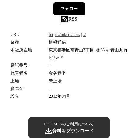
フォロー
RSS
URL
https://mkcreators.jp/
業種
情報通信
本社所在地
東京都港区南青山3丁目1番36号 青山丸竹
ビル6Ｆ
電話番号
-
代表者名
金谷恭平
上場
未上場
資本金
-
設立
2013年04月
PR TIMESのご利用について
資料をダウンロード