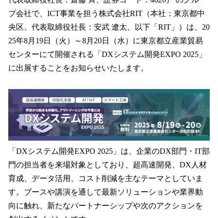
を
プ会社で、ICT事業を担う株式会社RIT（本社：東京都中
読
み
央区、代表取締役社長：安武 遼太、以下「RIT」）は、20
込
25年8月19日（火）～8月20日（水）に東京都立産業貿易
み
センターにて開催される「DXシステム開発EXPO 2025」
中
で
に出展することをお知らせいたします。
す
「DXシステム開発EXPO 2025」は、企業のDX部門・IT部
門の担当者を来場対象としており、超高速開発、DX人材
育成、データ活用、コスト削減を主なテーマとしていま
す。ブースや講演を通して最新ソリューションや業界動
向に触れ、新たなパートナーシップや次のアクションを