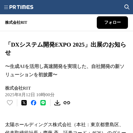
株式会社RIT
フォロー
「DXシステム開発EXPO 2025」出展のお知ら
せ
〜⽣成AIを活⽤し⾼速開発を実現した、⾃社開発の新ソ
リューションを初披露〜
株式会社RIT
2025年8月12日 10時00分
い
い
ね
！
太陽ホールディングス株式会社（本社：東京都豊島区、
数
代表取締役社長：齋藤 斉、証券コード：4626） のグルー