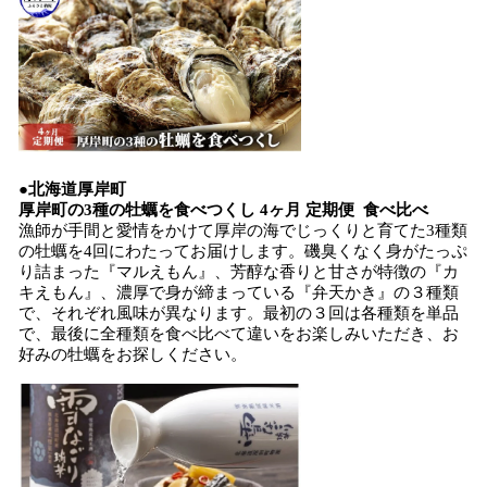
●北海道厚岸町
厚岸町の3種の牡蠣を食べつくし 4ヶ月 定期便 食べ比べ
漁師が手間と愛情をかけて厚岸の海でじっくりと育てた3種類
の牡蠣を4回にわたってお届けします。磯臭くなく身がたっぷ
り詰まった『マルえもん』、芳醇な香りと甘さが特徴の『カ
キえもん』、濃厚で身が締まっている『弁天かき』の３種類
で、それぞれ風味が異なります。最初の３回は各種類を単品
で、最後に全種類を食べ比べて違いをお楽しみいただき、お
好みの牡蠣をお探しください。