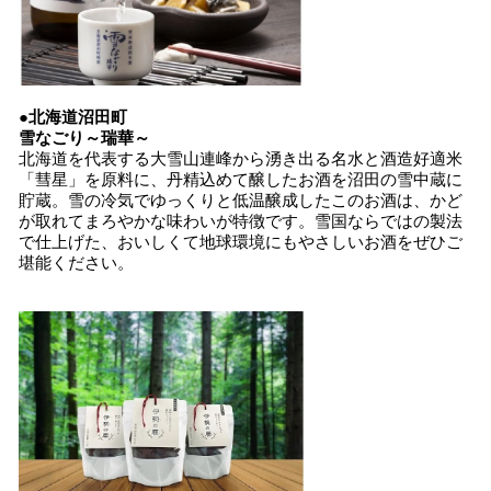
●北海道沼田町
雪なごり～瑞華～
北海道を代表する大雪山連峰から湧き出る名水と酒造好適米
「彗星」を原料に、丹精込めて醸したお酒を沼田の雪中蔵に
貯蔵。雪の冷気でゆっくりと低温醸成したこのお酒は、かど
が取れてまろやかな味わいが特徴です。雪国ならではの製法
で仕上げた、おいしくて地球環境にもやさしいお酒をぜひご
堪能ください。