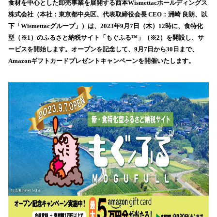
数
食材を中心とした卸売事業を展開する西本Wismettacホールディングス
を
株式会社（本社：東京都中央区、代表取締役会長 CEO：洲崎 良朗、以
読
下「Wismettacグループ」）は、2023年9月7日（木）12時に、食特化
み
型（※1）のふるさと納税サイト「もぐふる™」（※2）を開設し、サ
込
ービスを開始します。オープンを記念して、9月7日から30日まで、
み
Amazonギフトカードプレゼントキャンペーンを開催いたします。
中
で
す