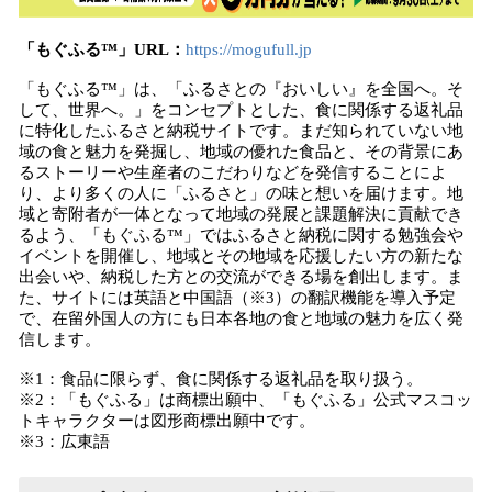
「もぐふる™」URL：
https://mogufull.jp
「もぐふる™」は、「ふるさとの『おいしい』を全国へ。そ
して、世界へ。」をコンセプトとした、食に関係する返礼品
に特化したふるさと納税サイトです。まだ知られていない地
域の食と魅力を発掘し、地域の優れた食品と、その背景にあ
るストーリーや生産者のこだわりなどを発信することによ
り、より多くの人に「ふるさと」の味と想いを届けます。地
域と寄附者が一体となって地域の発展と課題解決に貢献でき
るよう、「もぐふる™」ではふるさと納税に関する勉強会や
イベントを開催し、地域とその地域を応援したい方の新たな
出会いや、納税した方との交流ができる場を創出します。ま
た、サイトには英語と中国語（※3）の翻訳機能を導入予定
で、在留外国人の方にも日本各地の食と地域の魅力を広く発
信します。
※1：食品に限らず、食に関係する返礼品を取り扱う。
※2：「もぐふる」は商標出願中、「もぐふる」公式マスコッ
トキャラクターは図形商標出願中です。
※3：広東語