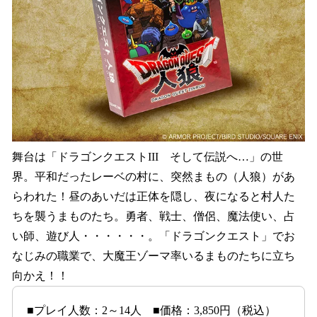
舞台は「ドラゴンクエストIII そして伝説へ…」の世
界。平和だったレーベの村に、突然まもの（人狼）があ
らわれた！昼のあいだは正体を隠し、夜になると村人た
ちを襲うまものたち。勇者、戦士、僧侶、魔法使い、占
い師、遊び人・・・・・・。「ドラゴンクエスト」でお
なじみの職業で、大魔王ゾーマ率いるまものたちに立ち
向かえ！！
■プレイ人数：2～14人 ■価格：3,850円（税込）