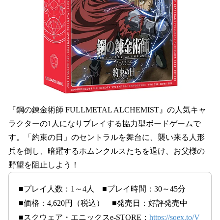
『鋼の錬金術師 FULLMETAL ALCHEMIST』の人気キャ
ラクターの1人になりプレイする協力型ボードゲームで
す。「約束の日」のセントラルを舞台に、襲い来る人形
兵を倒し、暗躍するホムンクルスたちを退け、お父様の
野望を阻止しよう！
■プレイ人数：1～4人 ■プレイ時間：30～45分
■価格：4,620円（税込） ■発売日：好評発売中
■スクウェア・エニックスe-STORE：
https://sqex.to/V