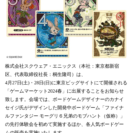
を
読
み
込
み
中
で
す
株式会社スクウェア・エニックス（本社：東京都新宿
区、代表取締役社長：桐生隆司）は、
4月27日(土)・28日(日)に東京ビッグサイトにて開催される
「ゲームマーケット2024春」に出展することをお知らせ
致します。会場では、ボードゲームデザイナーのカナイ
セイジ氏がデザインした開発中ボードゲーム「ファイナ
ルファンタジー モーグリ６兄弟のモブハント（仮称）」
の先行体験会を初めて実施するほか、各人気ボードゲー
ムの販売を実施いたします。