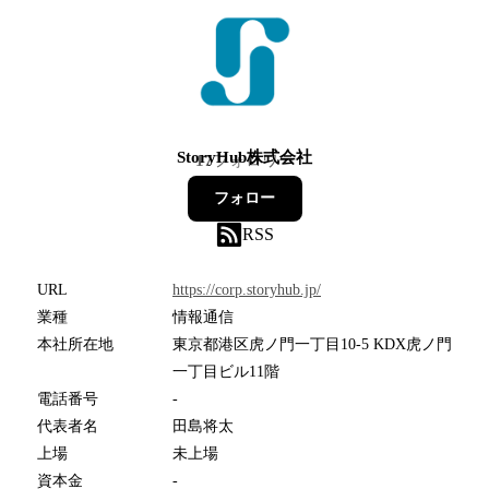
StoryHub株式会社
17
フォロワー
フォロー
RSS
URL
https://corp.storyhub.jp/
業種
情報通信
本社所在地
東京都港区虎ノ門一丁目10-5 KDX虎ノ門
一丁目ビル11階
電話番号
-
代表者名
田島将太
上場
未上場
資本金
-