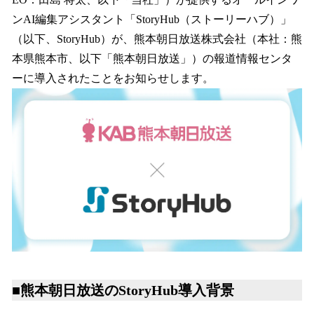
を
ンAI編集アシスタント「StoryHub（ストーリーハブ）」
読
み
（以下、StoryHub）が、熊本朝日放送株式会社（本社：熊
込
本県熊本市、以下「熊本朝日放送」）の報道情報センタ
み
ーに導入されたことをお知らせします。
中
で
す
■熊本朝日放送のStoryHub導入背景