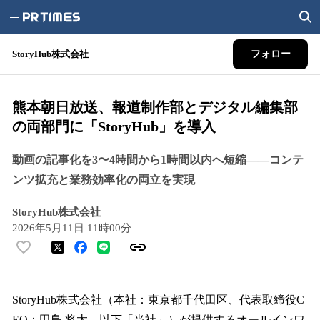
StoryHub株式会社
フォロー
熊本朝日放送、報道制作部とデジタル編集部
の両部門に「StoryHub」を導入
動画の記事化を3〜4時間から1時間以内へ短縮——コンテ
ンツ拡充と業務効率化の両立を実現
StoryHub株式会社
2026年5月11日 11時00分
い
い
ね
！
StoryHub株式会社（本社：東京都千代田区、代表取締役C
数
EO：田島 将太、以下「当社」）が提供するオールインワ