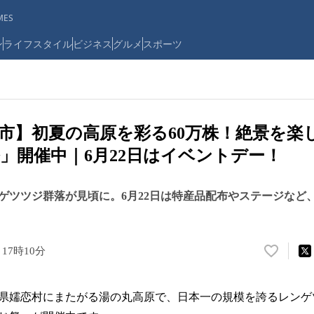
ES
ン
ライフスタイル
ビジネス
グルメ
スポーツ
市】初夏の高原を彩る60万株！絶景を楽
」開催中｜6月22日はイベントデー！
ゲツツジ群落が見頃に。6月22日は特産品配布やステージなど
 17時10分
い
い
ね
県嬬恋村にまたがる湯の丸高原で、日本一の規模を誇るレンゲ
！