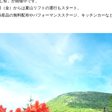
数
じ祭」が開催中です。
を
3日（金）からは夏山リフトの運行もスタート。
読
は特産品の無料配布やパフォーマンスステージ、キッチンカーな
み
込
み
中
で
す