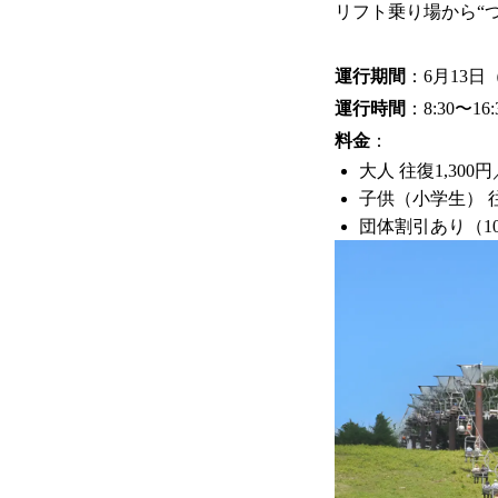
リフト乗り場から“つ
運行期間
：6月13日
運行時間
：8:30〜
料金
：
大人 往復1,300
子供（小学生） 往
団体割引あり（10