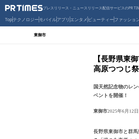
プレスリリース・ニュースリリース配信サービスのPR TIM
Top
テクノロジー
モバイル
アプリ
エンタメ
ビューティー
ファッショ
東御市
【長野県東御
高原つつじ祭
国天然記念物のレン
ベントを開催！
東御市
2025年6月12日
長野県東御市と群馬