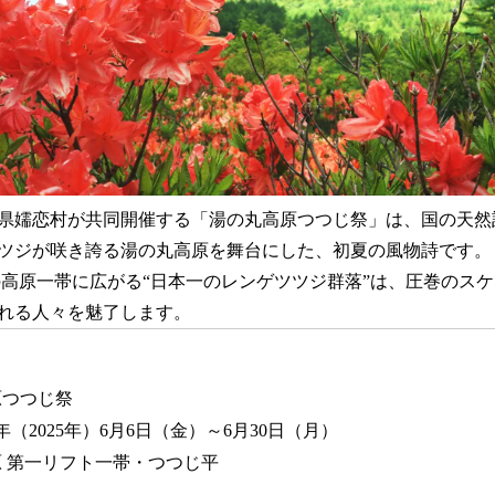
県嬬恋村が共同開催する「湯の丸高原つつじ祭」は、国の天然
ツツジが咲き誇る湯の丸高原を舞台にした、初夏の風物詩です。
トルの高原一帯に広がる“日本一のレンゲツツジ群落”は、圧巻のス
れる人々を魅了します。
原つつじ祭
（2025年）6月6日（金）～6月30日（月）
 第一リフト一帯・つつじ平