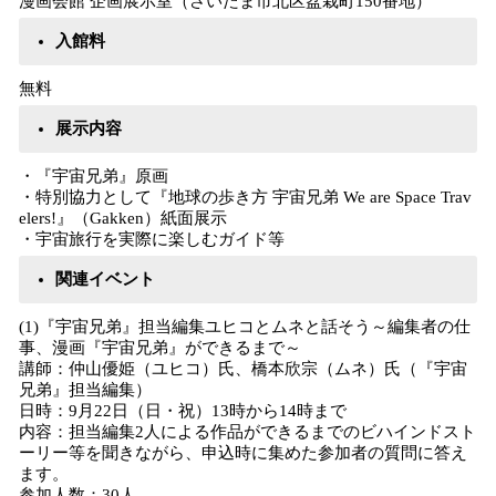
漫画会館 企画展示室（さいたま市北区盆栽町150番地）
入館料
無料
展示内容
・『宇宙兄弟』原画
・特別協力として『地球の歩き方 宇宙兄弟 We are Space Trav
elers!』（Gakken）紙面展示
・宇宙旅行を実際に楽しむガイド等
関連イベント
(1)『宇宙兄弟』担当編集ユヒコとムネと話そう～編集者の仕
事、漫画『宇宙兄弟』ができるまで～
講師：仲山優姫（ユヒコ）氏、橋本欣宗（ムネ）氏（『宇宙
兄弟』担当編集）
日時：9月22日（日・祝）13時から14時まで
内容：担当編集2人による作品ができるまでのビハインドスト
ーリー等を聞きながら、申込時に集めた参加者の質問に答え
ます。
参加人数：30人