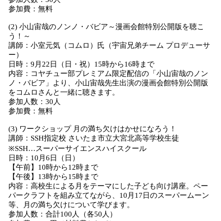
参加費：無料
(2) 小山宙哉のノンノ・バビア～漫画会館特別公開版を聴こ
う！～
講師：小室元気（コムロ）氏（宇宙兄弟チーム プロデューサ
ー）
日時：9月22日（日・祝）15時から16時まで
内容：コヤチュー部プレミアム限定配信の「小山宙哉のノン
ノ・バビア」より、小山宙哉先生出演の漫画会館特別公開版
をコムロさんと一緒に聴きます。
参加人数：30人
参加費：無料
(3) ワークショップ 月の満ち欠けはかせになろう！
講師：SSH指定校 さいたま市立大宮北高等学校生徒
※SSH…スーパーサイエンスハイスクール
日時：10月6日（日）
【午前】10時から12時まで
【午後】13時から15時まで
内容：高校生による月をテーマにした子ども向け講座。ペー
パークラフトを組み立てながら、10月17日のスーパームーン
等、月の満ち欠けについて学びます。
参加人数：合計100人（各50人）