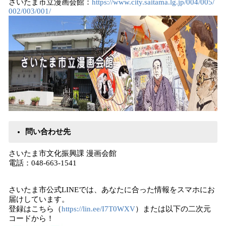
さいたま市立漫画会館：
https://www.city.saitama.lg.jp/004/005/
002/003/001/
問い合わせ先
さいたま市文化振興課 漫画会館
電話：048-663-1541
さいたま市公式LINEでは、あなたに合った情報をスマホにお
届けしています。
登録はこちら（
https://lin.ee/I7T0WXV
）または以下の⼆次元
コードから！