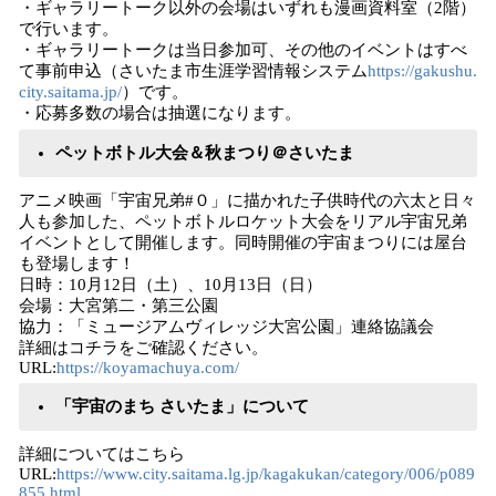
・ギャラリートーク以外の会場はいずれも漫画資料室（2階）
で行います。
・ギャラリートークは当日参加可、その他のイベントはすべ
て事前申込（さいたま市生涯学習情報システム
https://gakushu.
city.saitama.jp/
）です。
・応募多数の場合は抽選になります。
ペットボトル大会＆秋まつり＠さいたま
アニメ映画「宇宙兄弟#０」に描かれた子供時代の六太と日々
人も参加した、ペットボトルロケット大会をリアル宇宙兄弟
イベントとして開催します。同時開催の宇宙まつりには屋台
も登場します！
日時：10月12日（土）、10月13日（日）
会場：大宮第二・第三公園
協力：「ミュージアムヴィレッジ大宮公園」連絡協議会
詳細はコチラをご確認ください。
URL:
https://koyamachuya.com/
「宇宙のまち さいたま」について
詳細についてはこちら
URL:
https://www.city.saitama.lg.jp/kagakukan/category/006/p089
855.html