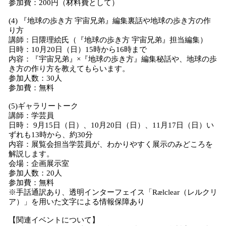
参加費：200円（材料費として）
(4) 『地球の歩き方 宇宙兄弟』編集裏話や地球の歩き方の作
り方
講師：日隈理絵氏（『地球の歩き方 宇宙兄弟』担当編集）
日時：10月20日（日）15時から16時まで
内容：『宇宙兄弟』×『地球の歩き方』編集秘話や、地球の歩
き方の作り方を教えてもらいます。
参加人数：30人
参加費：無料
(5)ギャラリートーク
講師：学芸員
日時： 9月15日（日）、10月20日（日）、11月17日（日）い
ずれも13時から、約30分
内容：展覧会担当学芸員が、わかりやすく展示のみどころを
解説します。
会場：企画展示室
参加人数：20人
参加費：無料
※手話通訳あり、透明インターフェイス「Rælclear（レルクリ
ア）」を用いた文字による情報保障あり
【関連イベントについて】