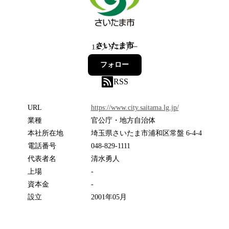
さいたま市
13
フォロワー
フォロー
RSS
URL
https://www.city.saitama.lg.jp/
業種
官公庁・地方自治体
本社所在地
埼玉県さいたま市浦和区常盤 6-4-4
電話番号
048-829-1111
代表者名
清水勇人
上場
-
資本金
-
設立
2001年05月