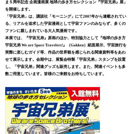
ま５周年記念 企画漫画展 地球の歩き方セレクション『宇宙兄弟』展」
み
を開催します。
込
「宇宙兄弟」は、講談社「モーニング」にて2007年から連載されてい
み
る、リアルを追求した宇宙漫画として宇宙ファンのみならず、多くの
中
で
ファンに親しまれている大人気漫画です。
す
本展では、『宇宙兄弟』原画のほか、特別協力として『地球の歩き方
宇宙兄弟 We are Space Travelers!』（Gakken）紙面展示、宇宙旅行を
実際に楽しむガイド等、作品の世界観を感じられる関連資料等をあわ
せて展示します。会期中は、展覧会特製「宇宙兄弟」スタンプを設置
し、「宇宙兄弟」関連グッズも販売します。また、関連イベントも多
数ご用意しています。皆様のご来館をお待ちしています。